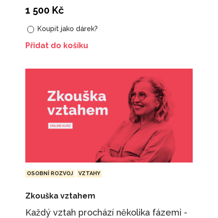
1 500
Kč
Koupit jako dárek?
Přidat do košíku
OSOBNÍ ROZVOJ
VZTAHY
Zkouška vztahem
Každý vztah prochází několika fázemi -