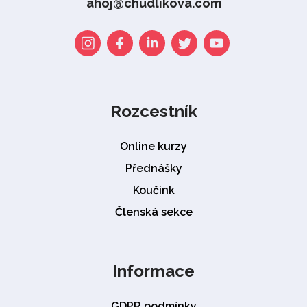
ahoj@chudlikova.com
Rozcestník
Online kurzy
Přednášky
Koučink
Členská sekce
Informace
GDPR podmínky