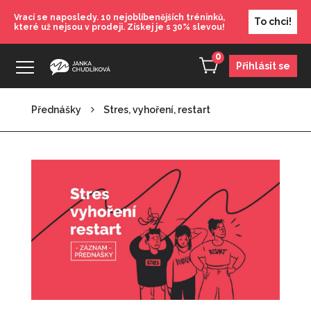
Vrací se naposledy. 10 nejoblíbenějších tréninků,
To chci!
které už nejsou v prodeji. Získej je s 30% slevou!
0
Přihlásit se
Přednášky
Stres, vyhoření, restart
Zdravá komunikace
1 100
Kč
+
PŘIDAT
Nakopni se!
890
Kč
+
PŘIDAT
Dárkový voucher - 2000
2 000
Kč
+
PŘIDAT
Posilovna s Jankou