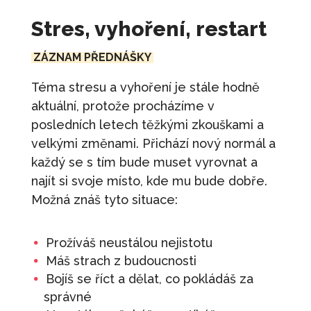
520
Kč
+
PŘIDAT
Stres, vyhoření, restart
Budujte svůj tým - Manažer
ZÁZNAM PŘEDNÁŠKY
4 250
Kč
+
PŘIDAT
Téma stresu a vyhoření je stále hodně
Trénink: Únor - Krize tě posouvá dál
aktuální, protože procházíme v
posledních letech těžkými zkouškami a
490
Kč
+
PŘIDAT
velkými změnami. Přichází nový normál a
Zdravá komunikace
každý se s tím bude muset vyrovnat a
1 100
Kč
+
PŘIDAT
najít si svoje místo, kde mu bude dobře.
Nakopni se!
Možná znáš tyto situace:
890
Kč
+
PŘIDAT
Prožíváš neustálou nejistotu
Máš strach z budoucnosti
Bojíš se říct a dělat, co pokládáš za
správné