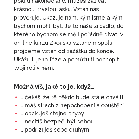
pokud nakonec ano, můžeš zažívat
Budujte svůj tým - Manažer
krásnou, trvalou lásku. Vztah nás
4 250
Kč
+
PŘIDAT
prověřuje. Ukazuje nám, kým jsme a kým
bychom mohli být. Je to naše zrcadlo, do
Meditace pro tělo
kterého bychom se měli pořádně dívat. V
350
Kč
+
PŘIDAT
on-line kurzu Zkouška vztahem spolu
Jak se mít rád (přednáška)
projdeme vztah od začátku do konce.
490
Kč
+
PŘIDAT
Ukážu ti jeho fáze a pomůžu ti pochopit i
tvoji roli v něm.
Používej svůj mozek
890
Kč
+
PŘIDAT
Možná víš, jaké to je, když…
Od zlozvyků k dobrozvykům
… čekáš, že tě někdo bude stále chválit
690
Kč
+
PŘIDAT
… máš strach z nepochopení a opuštění
… opakuješ stejné chyby
… necítíš bezpečí být sebou
… podřizuješ sebe druhým