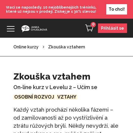
Vrací se naposledy. 10 nejoblíbenějších tréninků,
To chci!
které už nejsou v prodeji. Získej je s 30% slevou!
0
Přihlásit se
Online kurzy
Zkouška vztahem
Používej svůj mozek
890
Kč
+
PŘIDAT
Zkouška vztahem
Od zlozvyků k dobrozvykům
On-line kurz v Levelu 2 – Učím se
690
Kč
+
PŘIDAT
OSOBNÍ ROZVOJ
VZTAHY
Seberozvojový maraton - Jak si věřit a
Každý vztah prochází několika fázemi –
získat respekt druhých
od zamilovanosti až po vystřízlivění a
630
Kč
+
PŘIDAT
ztrátu růžových brýlí. Někdy nevydrží, ale