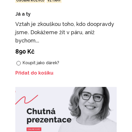
OSOBNÍ ROZVOJ
VZTAHY
Já a ty
Vztah je zkouškou toho, kdo doopravdy
jsme. Dokážeme žít v páru, aniž
bychom...
890
Kč
Koupit jako dárek?
Přidat do košíku