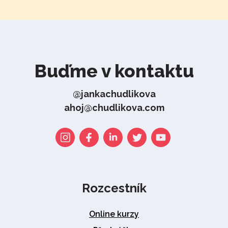
Buďme v kontaktu
@jankachudlikova
ahoj@chudlikova.com
Rozcestník
Online kurzy