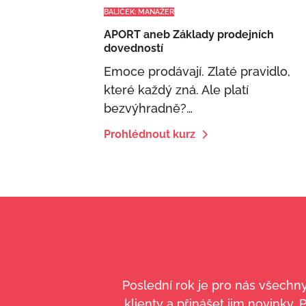
BALÍČEK: MANAŽER
APORT aneb Základy prodejních
dovedností
Emoce prodávají. Zlaté pravidlo,
které každý zná. Ale platí
bezvýhradně?…
Prohlédnout kurz
Poslední rok je pro nás všechn
klienty a přinášet jim novinky