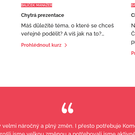
BALÍČEK: MANAŽER
B
Chytrá prezentace
C
Máš důležité téma, o které se chceš
N
veřejně podělit? A víš jak na to?…
Č
p
Prohlédnout kurz
P
y velmi náročný a plný změn. I přesto potřebuje Kom
. Prošli jsme velkou změnou a potřebovali jsme aktivn