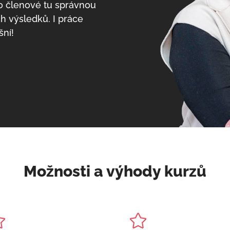
ho členové tu správnou
h výsledků. I práce
šní!
Možnosti a výhody kurzů

