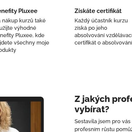
nefity Pluxee
Získáte certifikát
 nákup kurzů také
Každý účastník kurzu
užijte výhodné
získá po jeho
nefity Pluxee, kde
absolvování vzdělávac
jdete všechny moje
certifikát o absolvován
odukty
Z jakých prof
vybírat?
Sestavila jsem pro vás
profesním růstu pomůž