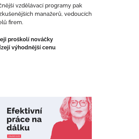
čnější vzdělávací programy pak
ž zkušenějších manažerů, vedoucích
lů firem.
eji proškolí nováčky
ízejí výhodnější cenu