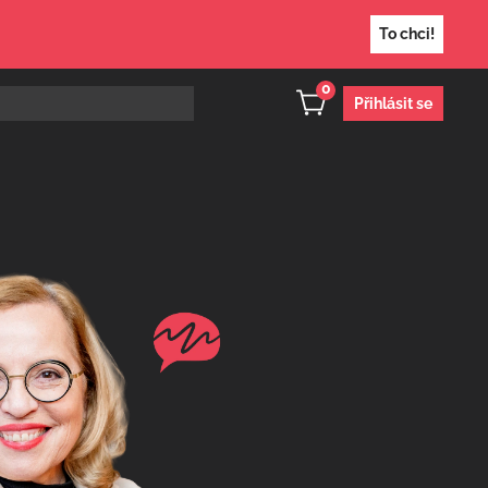
To chci!
0
Přihlásit se