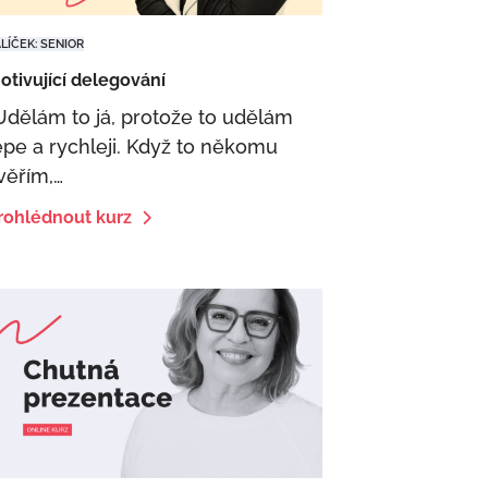
LÍČEK: SENIOR
otivující delegování
Udělám to já, protože to udělám
épe a rychleji. Když to někomu
věřím,…
rohlédnout kurz