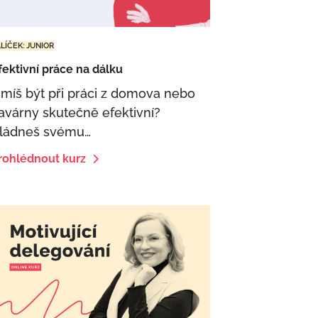
LÍČEK: JUNIOR
fektivní práce na dálku
míš být při práci z domova nebo
avárny skutečně efektivní?
ládneš svému…
rohlédnout kurz