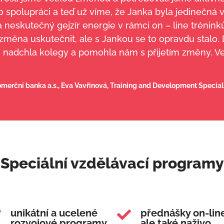
polupráci a teď už víme, že Janka byla jedinečná vo
eskutečný gejzír energie v rámci on – line trénink
 změna uskutečnit, ale s Jankou se to opravdu stal
i nadchla kolegy a pomohla nám s přijetím změny. Ve
merční banka a.s., Eva Vavřinová, Training and Development Special
Speciální vzdělávací programy
unikátní a ucelené
přednášky on-lin


rozvojové programy
ale také naživo