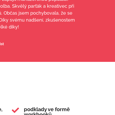
lba. Skvělý parťák a kreativec při
ů. Občas jsem pochybovala, že se
o. Díky svému nadšení, zkušenostem
lké díky!
ist
e,
podklady ve formě

workbooků