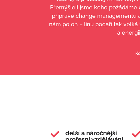
Přemýšleli jsme koho požádáme o s
přípravě change managementu a n
nám po on – linu podaří tak velká
a energi
Ko
delší a náročnější

profesní vzdělávání