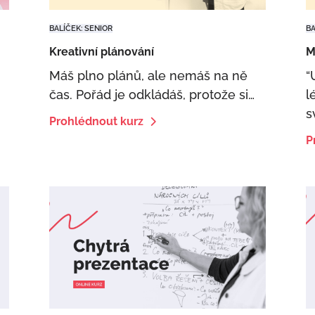
BALÍČEK: SENIOR
BA
Kreativní plánování
M
Máš plno plánů, ale nemáš na ně
“
čas. Pořád je odkládáš, protože si…
l
s
Prohlédnout kurz
P