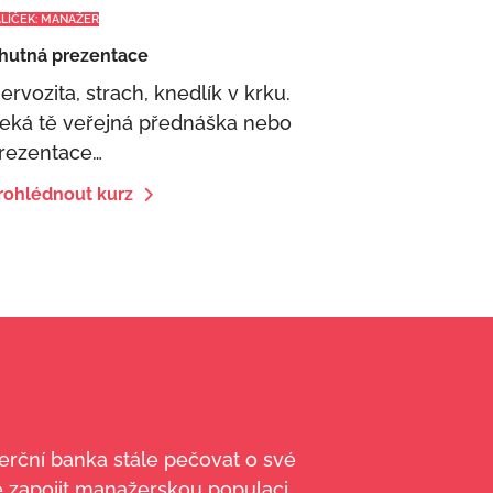
ALÍČEK: MANAŽER
hutná prezentace
ervozita, strach, knedlík v krku.
eká tě veřejná přednáška nebo
rezentace…
rohlédnout kurz
erční banka stále pečovat o své
ě zapojit manažerskou populaci.