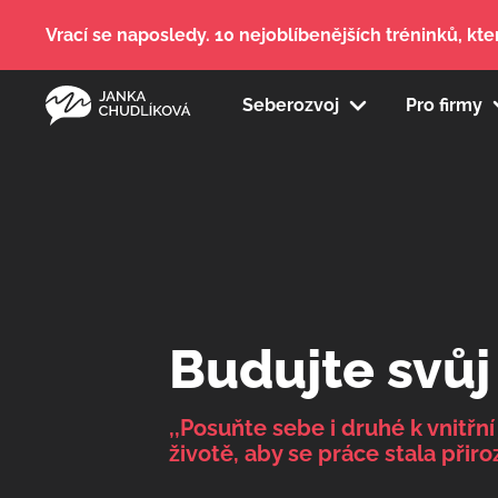
Vrací se naposledy. 10 nejoblíbenějších tréninků, kter
Seberozvoj
Pro firmy
Budujte svůj
,,Posuňte sebe i druhé k vnitřní
životě, aby se práce stala při