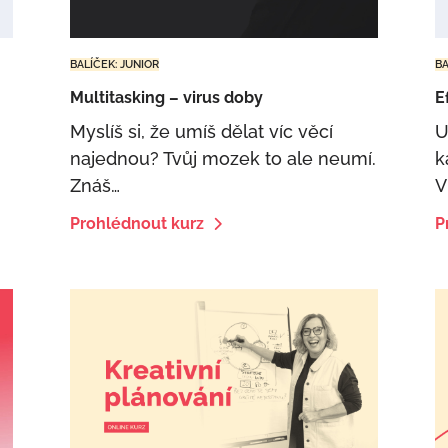
BALÍČEK: JUNIOR
BA
Multitasking – virus doby
E
Myslíš si, že umíš dělat víc věcí
U
najednou? Tvůj mozek to ale neumí.
k
Znáš…
V
Prohlédnout kurz
P