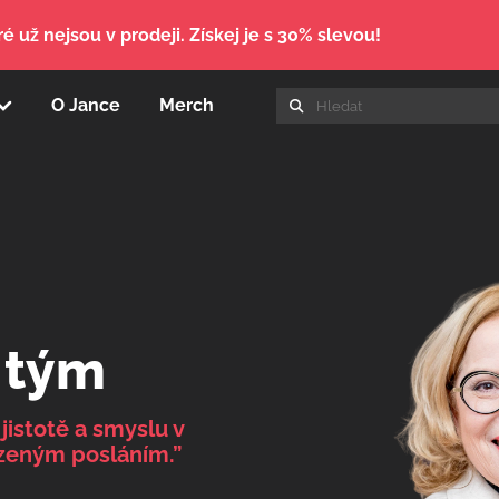
é už nejsou v prodeji. Získej je s 30% slevou!
O Jance
Merch
 tým
 jistotě a smyslu v
rozeným posláním.”