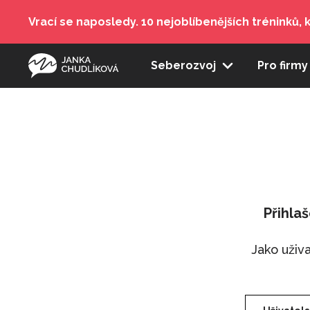
Vrací se naposledy. 10 nejoblíbenějších tréninků, k
Seberozvoj
Pro firm
Přihla
Jako uživ