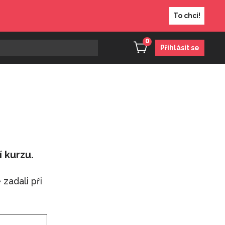
To chci!
0
Přihlásit se
 kurzu.
zadali při