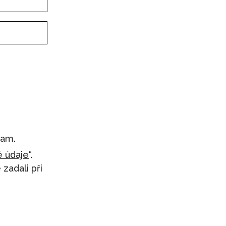
pam.
 údaje
“.
zadali při