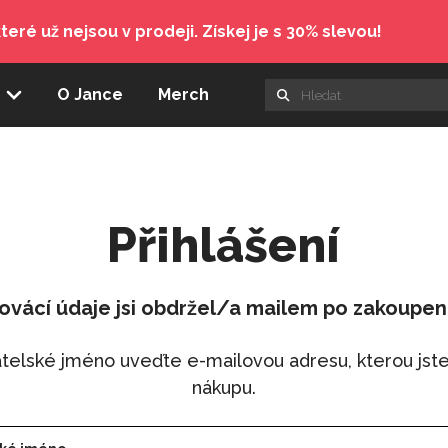
teré už nejsou v prodeji. Získej je s 30% slevou!
y
O Jance
Merch
Přihlášení
šovácí údaje jsi obdržel/a mailem po zakoupení
atelské jméno uveďte e-mailovou adresu, kterou jste 
nákupu.