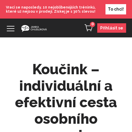
Vrací se naposledy. 10 nejoblíbenějších tréninků,
To chci!
které už nejsou v prodeji. Získej je s 30% slevou!
0
Přihlásit se
Koučink –
individuální a
efektivní cesta
osobního