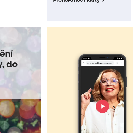
mění
y, do