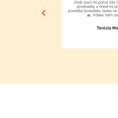
chvíli stačí mi počuť Vás
prednášky a hneď mi p
ýsková
poradila/povedala Janka na
🙏. Vďaka Vám sa 
Terézia M