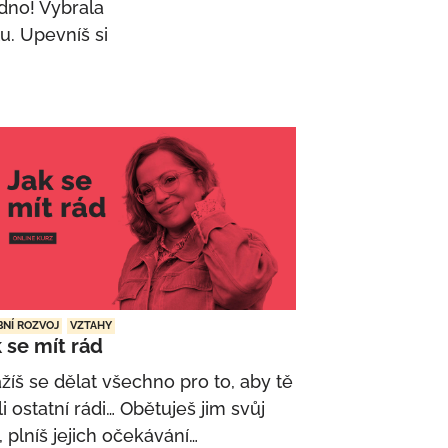
adno! Vybrala
u. Upevníš si
NÍ ROZVOJ
VZTAHY
 se mít rád
žíš se dělat všechno pro to, aby tě
i ostatní rádi… Obětuješ jim svůj
, plníš jejich očekávání…