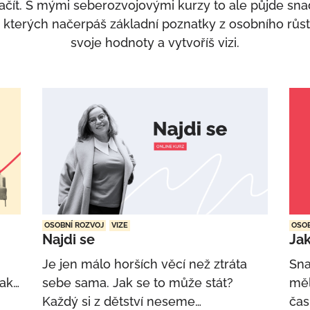
začít. S mými seberozvojovými kurzy to ale půjde sn
 ve kterých načerpáš základní poznatky z osobního růst
svoje hodnoty a vytvoříš vizi.
OSOBNÍ ROZVOJ
VIZE
OSOB
Najdi se
Jak
.
Je jen málo horších věcí než ztráta
Sna
jak…
sebe sama. Jak se to může stát?
měl
Každý si z dětství neseme…
čas