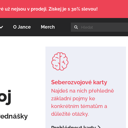
é už nejsou v prodeji. Získej je s 30% slevou!
O Jance
Merch
Seberozvojové karty
oj
Najdeš na nich přehledně
základní pojmy ke
konkrétním tématům a
důležité otázky.
přednášky
Prohlédnout karty