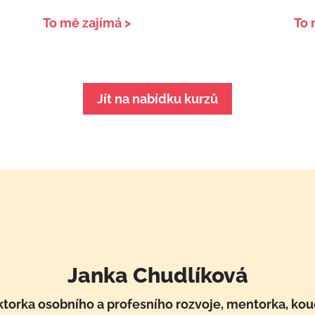
To mě zajímá >
To 
Jít na nabídku kurzů
Janka Chudlíková
torka osobního a profesního rozvoje, mentorka, ko