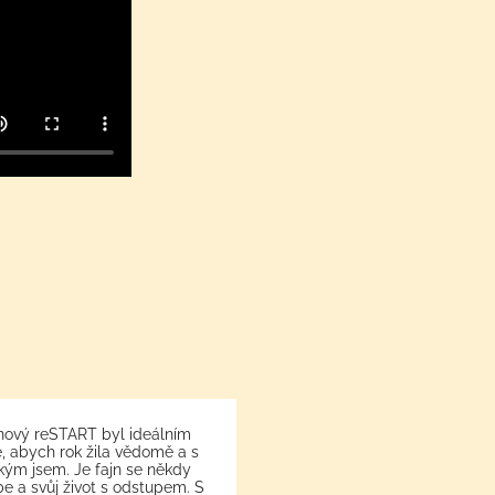
ový reSTART byl ideálním
Moc mi vyhovuje způsob 
 abych rok žila vědomě a s
školí a předává letité zku
a kým jsem. Je fajn se někdy
si odnáším poznání, že d
be a svůj život s odstupem. S
vědomé přesměrování po