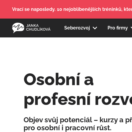
Vrací se naposledy. 10 nejoblíbenějších tréninků, kter
Seberozvoj
Pro firmy
Osobní a
profesní rozv
Objev svůj potenciál – kurzy a 
pro osobní i pracovní růst.