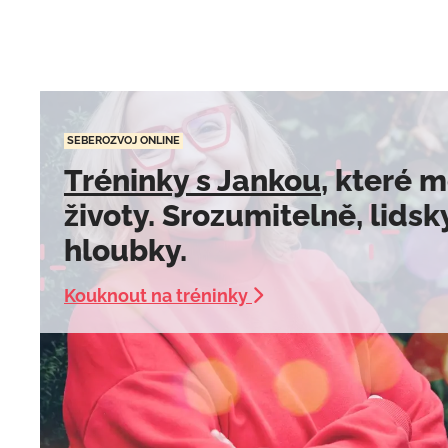
SEBEROZVOJ ONLINE
Tréninky s Jankou
, které 
životy. Srozumitelně, lidsk
hloubky.
Kouknout na tréninky