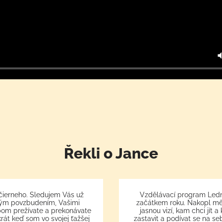
Řekli o Jance
 čierneho. Sledujem Vás už
Vzdělávací program Ledn
ľkým povzbudením, Vašimi
začátkem roku. Nakopl mě,
bom prežívate a prekonávate
jasnou vizí, kam chci jít 
krát keď som vo svojej ťažšej
zastavit a podívat se na se