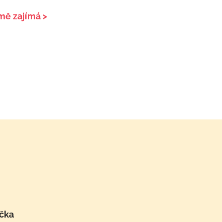
mě zajímá >
učka