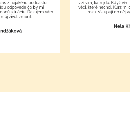
 hlas z nejakého podcastu,
vizí vím, kam jdu. Když vím,
rídu odpovede čo by mi
věci, které nechci. Kurz mi
 danú situáciu. Ďakujem vám
roku. Vstupuji do něj v
môj život zmenil.
Nela K
andžáková