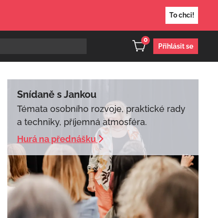
To chci!
0
Přihlásit se
Snídaně s Jankou
Témata osobního rozvoje, praktické rady
a techniky, příjemná atmosféra.
Hurá na přednášku