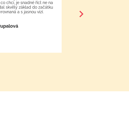
 co chci, je snadné říct ne na
nám ulehčují život a je tře
 dal skvělý základ do začátku
a nahradit jimi návyky des
yrovnaná a s jasnou vizí.
pracovat s vlastní myslí
dříve se to naučíme, tím d
začarovaném kruhu role 
řupalová
vědomo
Kateřina