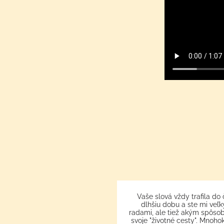
jak ji děláte. Je mi 51 let a
Vaše slová vždy trafila do
lety, ale nestěžuji si. Jsem
dlhšiu dobu a ste mi ve
 potkalo a chci na sobě
radami, ale tiež akým spôso
vat.
svoje "životné cesty". Mnoho