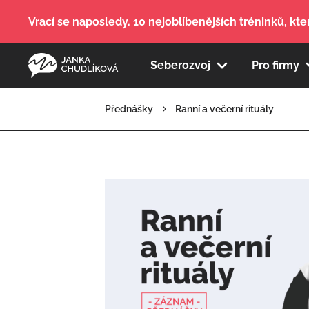
Vrací se naposledy. 10 nejoblíbenějších tréninků, kter
Seberozvoj
Pro firmy
Přednášky
Ranní a večerní rituály