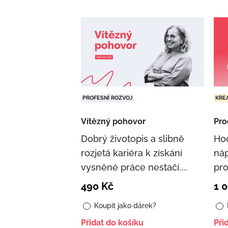
PROFESNÍ ROZVOJ
KREA
Vítězný pohovor
Pro
Dobrý životopis a slibně
Hod
rozjetá kariéra k získání
náp
vysněné práce nestačí....
pro
490
Kč
1 
Koupit jako dárek?
Přidat do košíku
Při