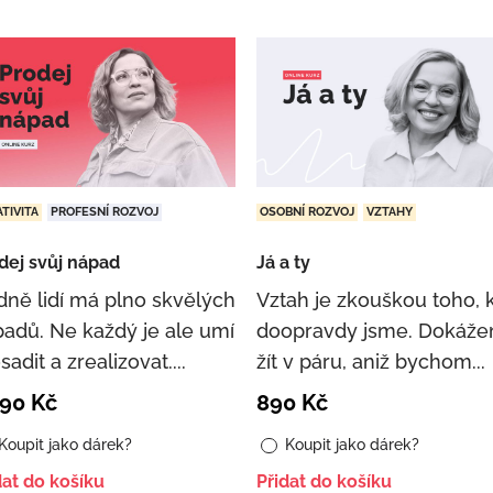
TIVITA
PROFESNÍ ROZVOJ
OSOBNÍ ROZVOJ
VZTAHY
dej svůj nápad
Já a ty
ně lidí má plno skvělých
Vztah je zkouškou toho, 
adů. Ne každý je ale umí
doopravdy jsme. Dokáž
sadit a zrealizovat....
žít v páru, aniž bychom...
090
Kč
890
Kč
Koupit jako dárek?
Koupit jako dárek?
dat do košíku
Přidat do košíku