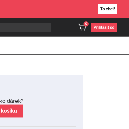
To chci!
0
Přihlásit se
ako dárek?
 košíku