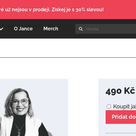
é už nejsou v prodeji. Získej je s 30% slevou!
O Jance
Merch
490
Kč
Koupit j
Přidat do