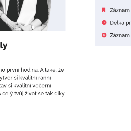
Záznam 
Délka př
Záznam j
ly
eho první hodina. A také, že
tvoř si kvalitní ranní
av si kvalitní večerní
celý tvůj život se tak díky