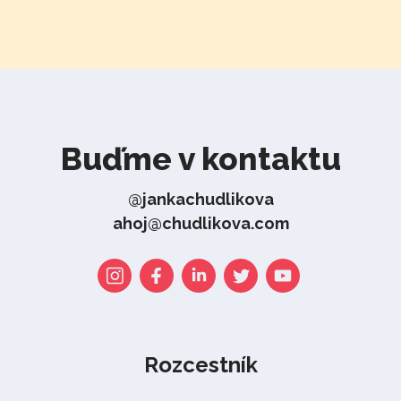
Buďme v kontaktu
@jankachudlikova
ahoj@chudlikova.com
Rozcestník