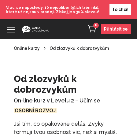
Vrací se naposledy. 10 nejoblíbenějších tréninků,
To chci!
které už nejsou v prodeji. Získej je s 30% slevou!
0
Přihlásit se
Online kurzy
Od zlozvyků k dobrozvykům
V krizi je dobré mít vizi
490
Kč
+
PŘIDAT
Od zlozvyků k
Motivace ke změnám
dobrozvykům
490
Kč
+
PŘIDAT
On-line kurz v Levelu 2 – Učím se
Nakopni se!
OSOBNÍ ROZVOJ
890
Kč
+
PŘIDAT
Jsi tím, co opakovaně děláš. Zvyky
Vztahové rituály
formují tvou osobnost víc, než si myslíš.