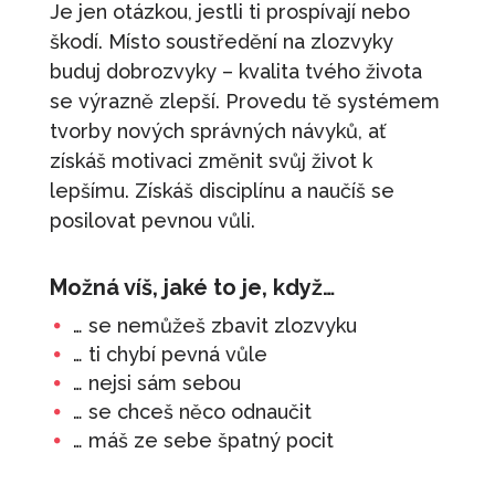
1 100
Kč
+
PŘIDAT
Je jen otázkou, jestli ti prospívají nebo
škodí. Místo soustředění na zlozvyky
Dárkový voucher - 1000
buduj dobrozvyky – kvalita tvého života
1 000
Kč
+
PŘIDAT
se výrazně zlepší. Provedu tě systémem
tvorby nových správných návyků, ať
Trénink: Květen - Jak se mít rád/ráda v
získáš motivaci změnit svůj život k
každém věku
lepšímu. Získáš disciplínu a naučíš se
690
Kč
+
PŘIDAT
posilovat pevnou vůli.
V krizi je dobré mít vizi
490
Kč
Možná víš, jaké to je, když…
+
PŘIDAT
Motivace ke změnám
… se nemůžeš zbavit zlozvyku
… ti chybí pevná vůle
490
Kč
+
PŘIDAT
… nejsi sám sebou
… se chceš něco odnaučit
… máš ze sebe špatný pocit