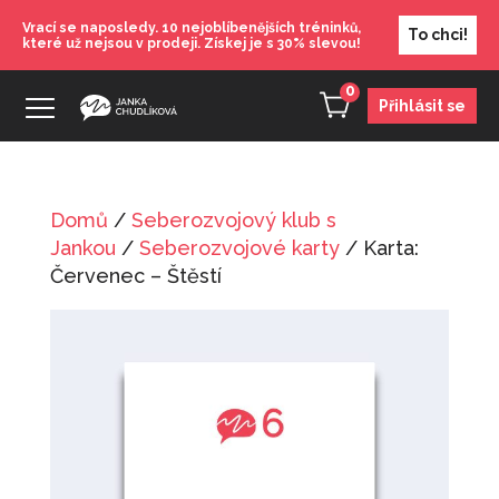
Vrací se naposledy. 10 nejoblíbenějších tréninků,
To chci!
které už nejsou v prodeji. Získej je s 30% slevou!
0
Přihlásit se
Domů
/
Seberozvojový klub s
Karta: Říjen - Sebevědomí
Jankou
/
Seberozvojové karty
/ Karta:
100
Kč
Červenec – Štěstí
+
PŘIDAT
Karta: Prosinec - Vize
100
Kč
+
PŘIDAT
Používej svůj mozek
890
Kč
+
PŘIDAT
Jak se prezentovat