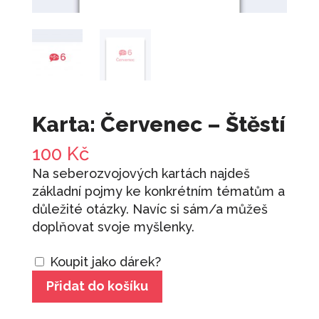
1 100
Kč
+
PŘIDAT
Já a ty
890
Kč
+
PŘIDAT
Efektivní práce na dálku
690
Kč
+
PŘIDAT
Karta: Červenec – Štěstí
Karta: Říjen - Sebevědomí
100
Kč
100
Kč
+
PŘIDAT
Na seberozvojových kartách najdeš
Karta: Prosinec - Vize
základní pojmy ke konkrétním tématům a
100
Kč
+
PŘIDAT
důležité otázky. Navíc si sám/a můžeš
doplňovat svoje myšlenky.
Koupit jako dárek?
Karta:
Přidat do košíku
Červenec
-