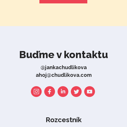
Buďme v kontaktu
@jankachudlikova
ahoj@chudlikova.com
Rozcestník