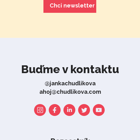
Buďme v kontaktu
@jankachudlikova
ahoj@chudlikova.com