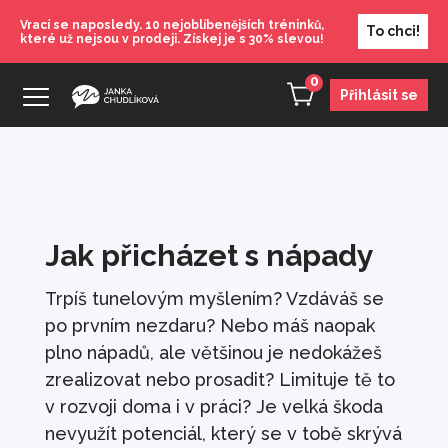
Vrací se naposledy. 10 nejoblíbenějších tréninků,
To chci!
které už nejsou v prodeji. Získej je s 30% slevou!
0
Přihlásit se
Jak přicházet s nápady
Trpíš tunelovým myšlením? Vzdáváš se
po prvním nezdaru? Nebo máš naopak
plno nápadů, ale většinou je nedokážeš
zrealizovat nebo prosadit? Limituje tě to
v rozvoji doma i v práci? Je velká škoda
nevyužít potenciál, který se v tobě skrývá