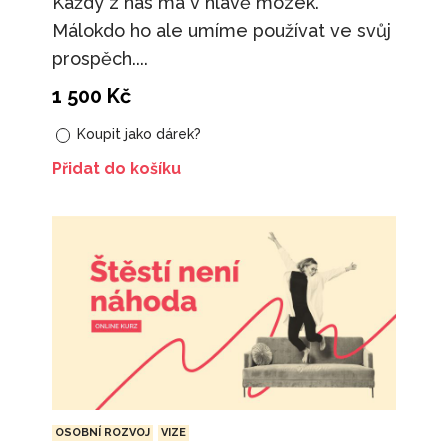
Každý z nás má v hlavě mozek.
Málokdo ho ale umíme používat ve svůj
prospěch....
1 500
Kč
Koupit jako dárek?
Přidat do košíku
OSOBNÍ ROZVOJ
VIZE