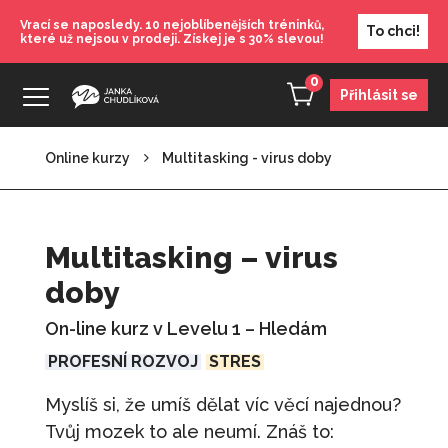
Vrací se naposledy. 10 nejoblíbenějších tréninků,
To chci!
které už nejsou v prodeji. Získej je s 30% slevou!
0
Přihlásit se
Online kurzy
Multitasking - virus doby
Nauč se plánovat
520
Kč
+
PŘIDAT
Multitasking – virus
Neo Leader
doby
90 000
Kč
+
PŘIDAT
On-line kurz v Levelu 1 – Hledám
Dárkový voucher - 500
PROFESNÍ ROZVOJ
STRES
500
Kč
+
PŘIDAT
Myslíš si, že umíš dělat víc věcí najednou?
Tvůj mozek to ale neumí. Znáš to:
Nakopni se!