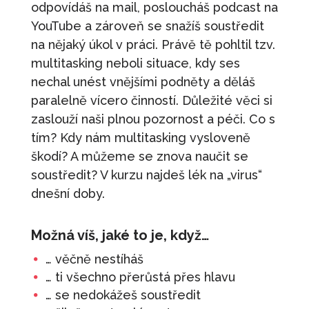
odpovídáš na mail, posloucháš podcast na
890
Kč
+
PŘIDAT
YouTube a zároveň se snažíš soustředit
Karta: Červenec - Štěstí
na nějaký úkol v práci. Právě tě pohltil tzv.
multitasking neboli situace, kdy ses
100
Kč
+
PŘIDAT
nechal unést vnějšími podněty a děláš
Zdravá komunikace
paralelně vícero činností. Důležité věci si
1 100
Kč
+
PŘIDAT
zaslouží naši plnou pozornost a péči. Co s
Nauč se plánovat
tím? Kdy nám multitasking vysloveně
škodí? A můžeme se znova naučit se
520
Kč
+
PŘIDAT
soustředit? V kurzu najdeš lék na „virus“
Neo Leader
dnešní doby.
90 000
Kč
+
PŘIDAT
Možná víš, jaké to je, když…
… věčně nestíháš
… ti všechno přerůstá přes hlavu
… se nedokážeš soustředit