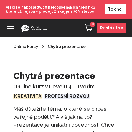
Vrací se naposledy. 10 nejoblíbenějších tréninků,
To chci!
které už nejsou v prodeji. Získej je s 30% slevou!
0
Přihlásit se
Online kurzy
Chytrá prezentace
Chytrá prezentace
1 480
Kč
+
PŘIDAT
Chytrá prezentace
Karta: Září - Motivace
On-line kurz v Levelu 4 – Tvořím
100
Kč
+
PŘIDAT
KREATIVITA
PROFESNÍ ROZVOJ
Trénink: Červen - Jak si vybudovat
Máš důležité téma, o které se chceš
pozitivní mysl
veřejně podělit? A víš jak na to?
690
Kč
+
PŘIDAT
Prezentace je unikátní dovednost. Chce
Trénink: Březen - Stres? To nechceš!