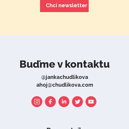
Buďme v kontaktu
@jankachudlikova
ahoj@chudlikova.com