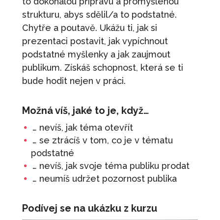
to dokonalou přípravu a promyšlenou
strukturu, abys sdělil/a to podstatné.
490
Kč
+
PŘIDAT
Chytře a poutavě. Ukážu ti, jak si
Osobní restart
prezentaci postavit, jak vypíchnout
890
Kč
+
PŘIDAT
podstatné myšlenky a jak zaujmout
Seberozvojová výzva
publikum. Získáš schopnost, která se ti
bude hodit nejen v práci.
4 900
Kč
+
PŘIDAT
Chytrá prezentace
Možná víš, jaké to je, když…
1 480
Kč
+
PŘIDAT
… nevíš, jak téma otevřít
Karta: Září - Motivace
… se ztrácíš v tom, co je v tématu
100
Kč
+
PŘIDAT
podstatné
… nevíš, jak svoje téma publiku prodat
… neumíš udržet pozornost publika
Podívej se na ukázku z kurzu