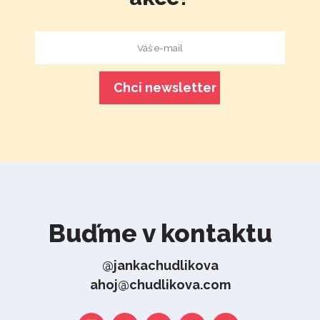
Buďme v kontaktu
@jankachudlikova
ahoj@chudlikova.com