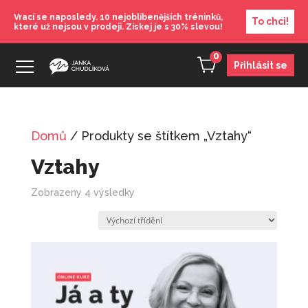
Vrací se naposledy. 10 nejoblíbenějších tréninků,
To chci!
které už nejsou v prodeji. Získej je s 30% slevou!
0
Přihlásit se
Domů
/ Produkty se štítkem „Vztahy“
Trénink: Březen - Jak se zbavit
Vztahy
toxických lidí
490
Kč
+
PŘIDAT
Zobrazeny 4 výsledky
Zkouška vztahem
690
Kč
+
PŘIDAT
Karta: Květen - Vztahy
100
Kč
+
PŘIDAT
Chytrá prezentace