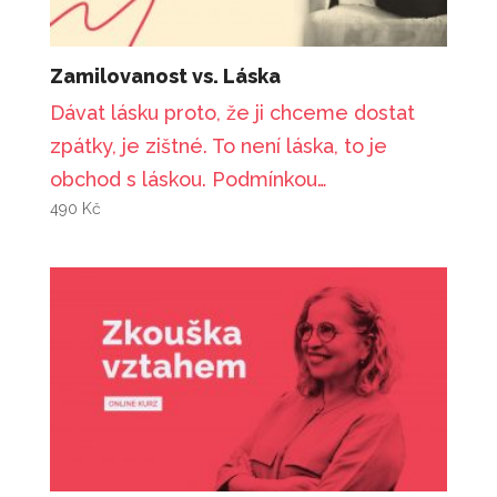
Zamilovanost vs. Láska
Dávat lásku proto, že ji chceme dostat
zpátky, je zištné. To není láska, to je
obchod s láskou. Podmínkou…
490
Kč