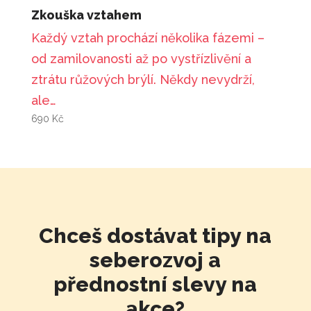
Zkouška vztahem
Každý vztah prochází několika fázemi –
od zamilovanosti až po vystřízlivění a
ztrátu růžových brýlí. Někdy nevydrží,
ale…
690
Kč
Chceš dostávat tipy na
seberozvoj a
přednostní slevy na
akce?