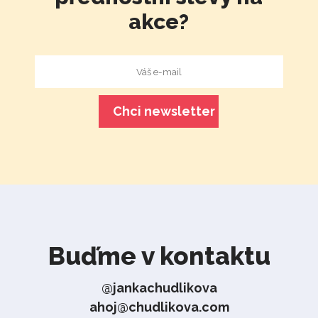
akce?
Buďme v kontaktu
@jankachudlikova
ahoj@chudlikova.com