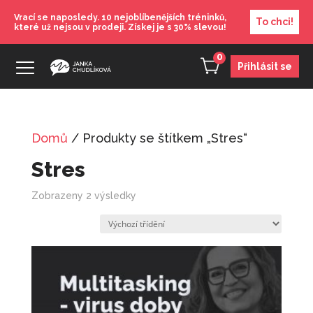
Vrací se naposledy. 10 nejoblíbenějších tréninků,
To chci!
které už nejsou v prodeji. Získej je s 30% slevou!
0
Přihlásit se
Domů
/ Produkty se štítkem „Stres“
Splň si svůj sen
Stres
490
Kč
+
PŘIDAT
Stres, vyhoření, restart
Zobrazeny 2 výsledky
490
Kč
+
PŘIDAT
Zdravá komunikace
1 100
Kč
+
PŘIDAT
Večerní meditace