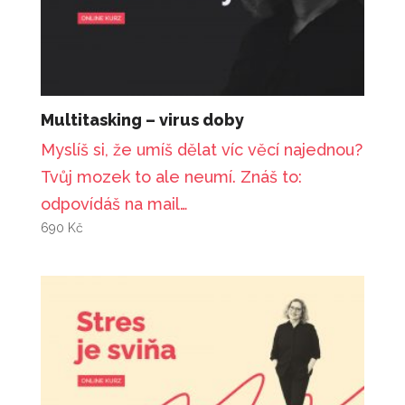
350
Kč
+
PŘIDAT
Kreativní plánování
1 500
Kč
+
PŘIDAT
Jak se mít rád
Multitasking – virus doby
890
Kč
+
PŘIDAT
Myslíš si, že umíš dělat víc věcí najednou?
Splň si svůj sen
Tvůj mozek to ale neumí. Znáš to:
490
Kč
+
PŘIDAT
odpovídáš na mail…
Stres, vyhoření, restart
690
Kč
490
Kč
+
PŘIDAT