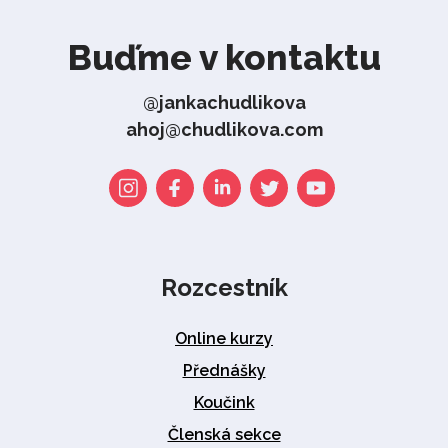
Buďme v kontaktu
@jankachudlikova
ahoj@chudlikova.com
Rozcestník
Online kurzy
Přednášky
Koučink
Členská sekce