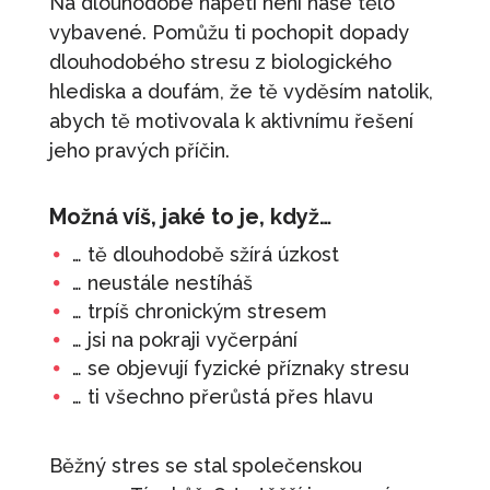
Na dlouhodobé napětí není naše tělo
vybavené. Pomůžu ti pochopit dopady
490
Kč
+
PŘIDAT
dlouhodobého stresu z biologického
Prodej svůj nápad
hlediska a doufám, že tě vyděsím natolik,
1 090
Kč
+
PŘIDAT
abych tě motivovala k aktivnímu řešení
Karta: Říjen - Sebevědomí
jeho pravých příčin.
100
Kč
+
PŘIDAT
Možná víš, jaké to je, když…
Měj (se) rád
… tě dlouhodobě sžírá úzkost
490
Kč
+
PŘIDAT
… neustále nestíháš
Trénink: Květen - Jak se naučit
… trpíš chronickým stresem
skutečně odpočívat
… jsi na pokraji vyčerpání
490
Kč
… se objevují fyzické příznaky stresu
+
PŘIDAT
… ti všechno přerůstá přes hlavu
Běžný stres se stal společenskou