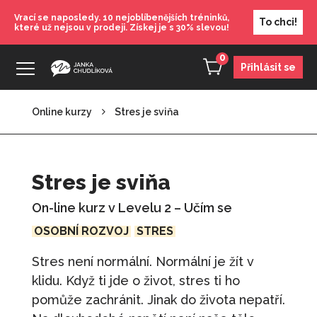
Vrací se naposledy. 10 nejoblíbenějších tréninků,
To chci!
které už nejsou v prodeji. Získej je s 30% slevou!
0
Přihlásit se
Online kurzy
Stres je sviňa
Měj (se) rád
490
Kč
+
PŘIDAT
Stres je sviňa
Trénink: Květen - Jak se naučit
On-line kurz v Levelu 2 – Učím se
skutečně odpočívat
OSOBNÍ ROZVOJ
STRES
490
Kč
+
PŘIDAT
Stres není normální. Normální je žít v
Karta: Srpen - Kreativita
klidu. Když ti jde o život, stres ti ho
100
Kč
+
PŘIDAT
pomůže zachránit. Jinak do života nepatří.
Jak (se) dobře vychovat