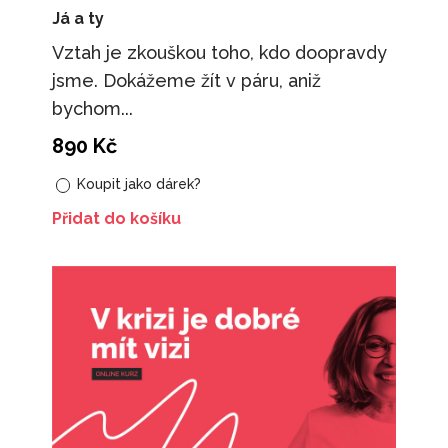
Já a ty
Vztah je zkouškou toho, kdo doopravdy
jsme. Dokážeme žít v páru, aniž
bychom...
890
Kč
Koupit jako dárek?
Přidat do košíku