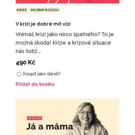
KRIZE
OSOBNÍ ROZVOJ
V krizi je dobré mít vizi
Vnímáš krizi jako něco špatného? To je
možná škoda! Krize a krizové situace
nás totiž...
490
Kč
Koupit jako dárek?
Přidat do košíku