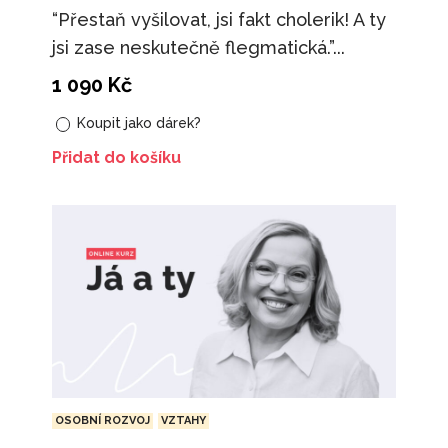
“Přestaň vyšilovat, jsi fakt cholerik! A ty
jsi zase neskutečně flegmatická.”...
1 090
Kč
Koupit jako dárek?
Přidat do košíku
OSOBNÍ ROZVOJ
VZTAHY