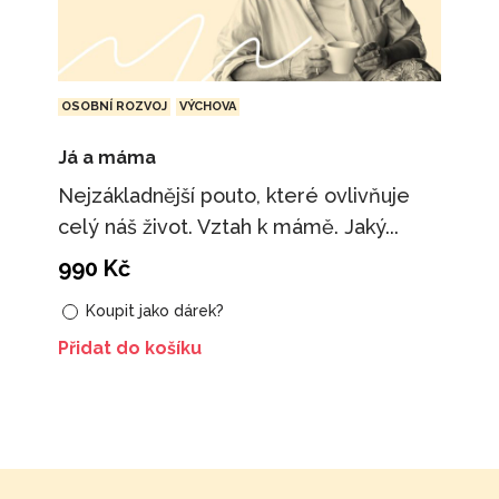
OSOBNÍ ROZVOJ
VÝCHOVA
Já a máma
Nejzákladnější pouto, které ovlivňuje
celý náš život. Vztah k mámě. Jaký...
990
Kč
Koupit jako dárek?
Přidat do košíku