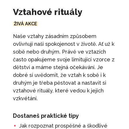
490
Kč
+
PŘIDAT
Vztahové rituály
Ranní meditace
350
Kč
+
PŘIDAT
ŽIVÁ AKCE
Jak se prezentovat
Naše vztahy zásadním způsobem
1 100
Kč
+
PŘIDAT
ovlivňují naši spokojenost v životě. Ať už k
Sebehodnota jako osobní značka
sobě nebo druhým. Právě ve vztazích
často opakujeme svoje limitující vzorce z
650
Kč
+
PŘIDAT
dětství a máme stejná očekávání. Je
Karta: Listopad - Vyhoření a restart
dobré si uvědomit, že vztah k sobě i k
100
Kč
+
PŘIDAT
druhým je třeba pěstovat a nastavit si
vztahové rituály, které vedou k jejich
vzkvétání.
Dostaneš praktické tipy
Jak rozpoznat prospěšné a škodlivé