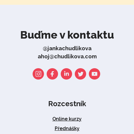
Buďme v kontaktu
@jankachudlikova
ahoj@chudlikova.com
Rozcestník
Online kurzy
Přednášky