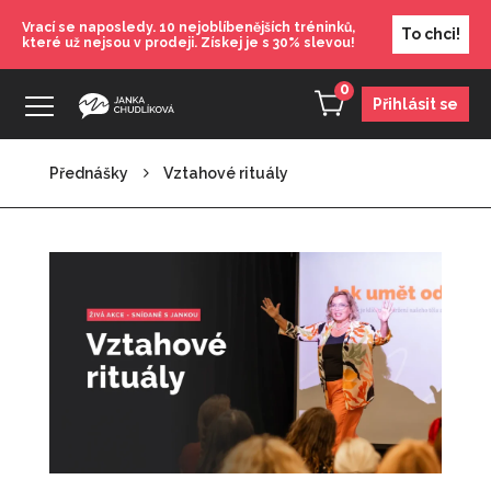
Vrací se naposledy. 10 nejoblíbenějších tréninků,
To chci!
které už nejsou v prodeji. Získej je s 30% slevou!
0
Přihlásit se
Přednášky
Vztahové rituály
Sebehodnota jako osobní značka
650
Kč
+
PŘIDAT
Karta: Listopad - Vyhoření a restart
100
Kč
+
PŘIDAT
Já a máma
990
Kč
+
PŘIDAT
Motivace ke změnám