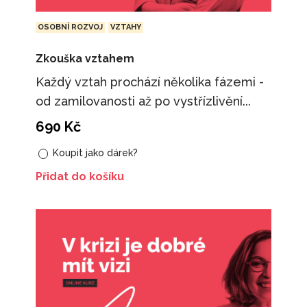
OSOBNÍ ROZVOJ
VZTAHY
Zkouška vztahem
Každý vztah prochází několika fázemi -
od zamilovanosti až po vystřízlivění...
690
Kč
Koupit jako dárek?
Přidat do košíku