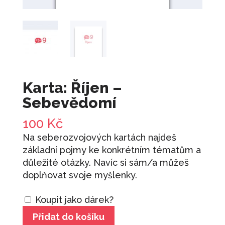
1 100
Kč
+
PŘIDAT
Prodej svůj nápad
1 090
Kč
+
PŘIDAT
Trénink: Březen - Jak podpořit svůj
mozek
Karta: Říjen –
690
Kč
Sebevědomí
+
PŘIDAT
Trénink: Srpen - Jak se naučit říkat NE
100
Kč
490
Kč
+
PŘIDAT
Na seberozvojových kartách najdeš
základní pojmy ke konkrétním tématům a
Trénink: Leden 2 - Jak řešit konflikty -
důležité otázky. Navíc si sám/a můžeš
doma i v práci
doplňovat svoje myšlenky.
690
Kč
+
PŘIDAT
Koupit jako dárek?
Karta:
Přidat do košíku
Říjen