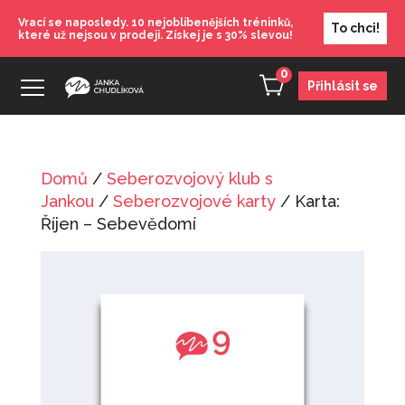
Vrací se naposledy. 10 nejoblíbenějších tréninků,
To chci!
které už nejsou v prodeji. Získej je s 30% slevou!
0
Přihlásit se
Domů
/
Seberozvojový klub s
Trénink: Srpen - Jak se naučit říkat NE
Jankou
/
Seberozvojové karty
/ Karta:
490
Kč
Říjen – Sebevědomí
+
PŘIDAT
Trénink: Leden 2 - Jak řešit konflikty -
doma i v práci
690
Kč
+
PŘIDAT
Chytrá prezentace
1 480
Kč
+
PŘIDAT
Od mindráků k sebevědomí