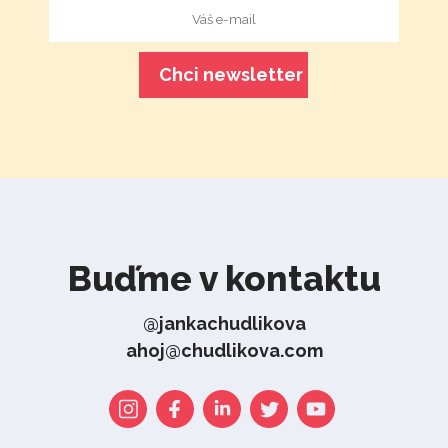
Buďme v kontaktu
@jankachudlikova
ahoj@chudlikova.com