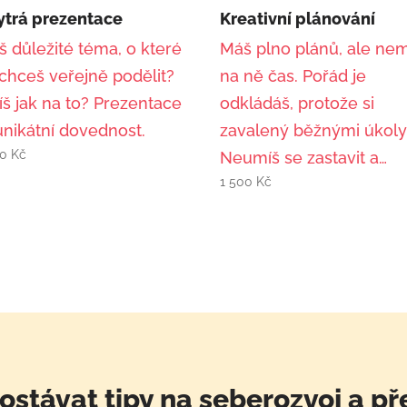
ytrá prezentace
Kreativní plánování
 důležité téma, o které
Máš plno plánů, ale ne
chceš veřejně podělit?
na ně čas. Pořád je
íš jak na to? Prezentace
odkládáš, protože si
unikátní dovednost.
zavalený běžnými úkoly
80
Kč
Neumíš se zastavit a…
1 500
Kč
ostávat tipy na seberozvoj a př