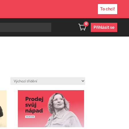
To chci!
0
Přihlásit se