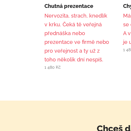
Chutná prezentace
Ch
Nervozita, strach, knedlík
Máš
v krku. Čeká tě veřejná
se 
přednáška nebo
A v
prezentace ve firmě nebo
je 
1 4
pro veřejnost a ty už z
toho několik dní nespíš.
1 480
Kč
Chceš d