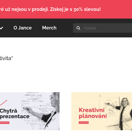
é už nejsou v prodeji. Získej je s 30% slevou!
O Jance
Merch
ivita“