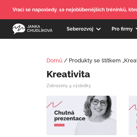
Vrací se naposledy. 10 nejoblíbenějších tréninků, kter
Seberozvoj
Pro firmy
Domů
/ Produkty se štítkem „Kreat
Kreativita
Zobrazeny 4 výsledky