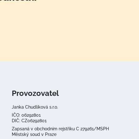
Provozovatel
Janka Chudlíková s.r.o.
IČO: 06292801
DIČ: CZ06292801
Zapsaná v obchodním rejstříku C 279261/MSPH
Městský soud v Praze