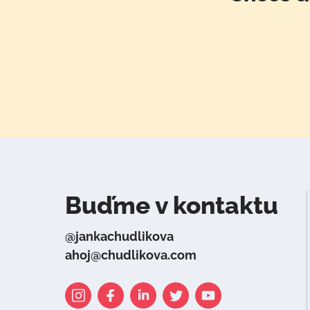
Buďme v kontaktu
@jankachudlikova
ahoj@chudlikova.com