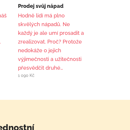
Prodej svůj nápad
máš
Hodně lidí má plno
skvělých nápadů. Ne
každý je ale umí prosadit a
.
zrealizovat. Proč? Protože
nedokáže o jejich
výjimečnosti a užitečnosti
přesvědčit druhé…
1 090
Kč
ednostní