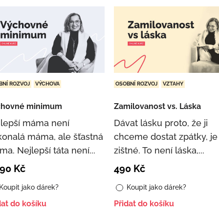
BNÍ ROZVOJ
VÝCHOVA
OSOBNÍ ROZVOJ
VZTAHY
chovné minimum
Zamilovanost vs. Láska
jlepší máma není
Dávat lásku proto, že ji
onalá máma, ale šťastná
chceme dostat zpátky, je
a. Nejlepší táta není...
zištné. To není láska,...
090
Kč
490
Kč
Koupit jako dárek?
Koupit jako dárek?
dat do košíku
Přidat do košíku