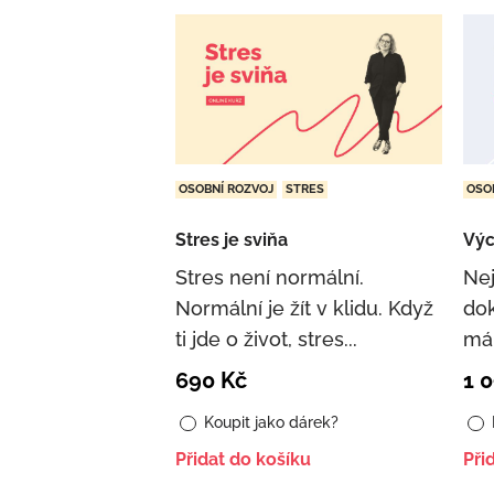
OSOBNÍ ROZVOJ
STRES
OSO
Stres je sviňa
Vý
Stres není normální.
Ne
Normální je žít v klidu. Když
dok
ti jde o život, stres...
mám
690
Kč
1 
Koupit jako dárek?
Přidat do košíku
Při