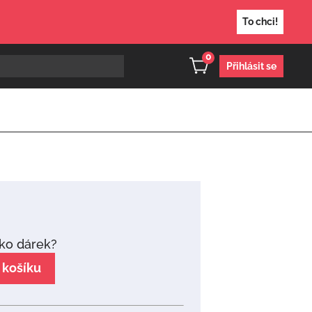
To chci!
0
Přihlásit se
ako dárek?
 košíku