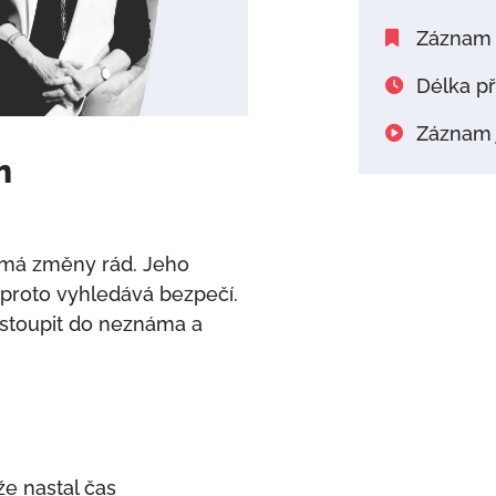
Záznam 
Délka př
Záznam j
m
má změny rád. Jeho
 a proto vyhledává bezpečí.
stoupit do neznáma a
 že nastal čas