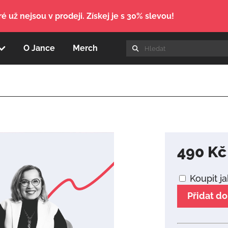
é už nejsou v prodeji. Získej je s 30% slevou!
O Jance
Merch
490
Kč
Koupit j
Přidat do