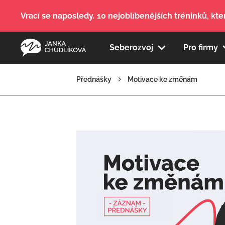
Vrací se naposledy. 10 nejoblíbenějších tréninků, kter
Seberozvoj
Pro firmy
Přednášky
Motivace ke změnám