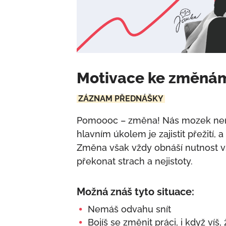
Motivace ke změná
ZÁZNAM PŘEDNÁŠKY
Pomoooc – změna! Nás mozek ne
hlavním úkolem je zajistit přežití,
Změna však vždy obnáší nutnost v
překonat strach a nejistoty.
Možná znáš tyto situace:
Nemáš odvahu snít
Bojíš se změnit práci, i když víš,