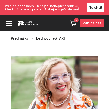
Vrací se naposledy. 10 nejoblíbenějších tréninků,
To chci!
které už nejsou v prodeji. Získej je s 30% slevou!
0
Přihlásit se
Přednášky
Lednový reSTART
Trénink: Srpen - Jak se naučit říkat NE
490
Kč
+
PŘIDAT
Karta: Duben - Úspěch
100
Kč
+
PŘIDAT
Multitasking - virus doby
690
Kč
+
PŘIDAT
Zapni se