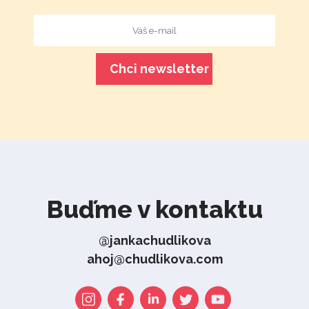
Buďme v kontaktu
@jankachudlikova
ahoj@chudlikova.com