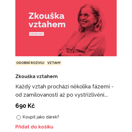
OSOBNÍ ROZVOJ
VZTAHY
Zkouška vztahem
Každý vztah prochází několika fázemi -
od zamilovanosti až po vystřízlivění...
690
Kč
Koupit jako dárek?
Přidat do košíku