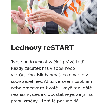
0
Kč
+
PŘIDAT
Trénink: Červenec - Jak se bránit
manipulaci
690
Kč
+
PŘIDAT
Jak se mít rád
890
Kč
+
PŘIDAT
Lednový reSTART
Trénink: Srpen - Jak se naučit říkat NE
490
Kč
+
PŘIDAT
Tvoje budoucnost začíná právě teď.
Karta: Duben - Úspěch
Každý začátek má v sobě něco
100
Kč
vzrušujícího. Nikdy nevíš, co nového v
+
PŘIDAT
sobě zažehneš. Ať už ve svém osobním
nebo pracovním životě. I když teď ještě
neznáš výsledek, podstatné je, že jsi na
prahu změny, která tě posune dál.