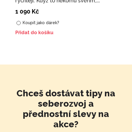
rychleji. Když to někomu svěřím,...
1 090
Kč
Koupit jako dárek?
Přidat do košíku
Chceš dostávat tipy na
seberozvoj a
přednostní slevy na
akce?