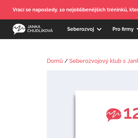
Vrací se naposledy. 10 nejoblíbenějších tréninků, kter
Seberozvoj
Pro firmy
Domů
/
Seberozvojový klub s Jan