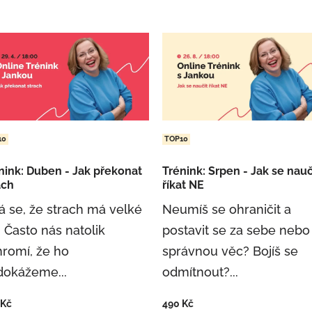
10
TOP10
nink: Duben - Jak překonat
Trénink: Srpen - Jak se nauč
ach
říkat NE
á se, že strach má velké
Neumíš se ohraničit a
. Často nás natolik
postavit se za sebe nebo
romí, že ho
správnou věc? Bojíš se
dokážeme...
odmítnout?...
Kč
490
Kč