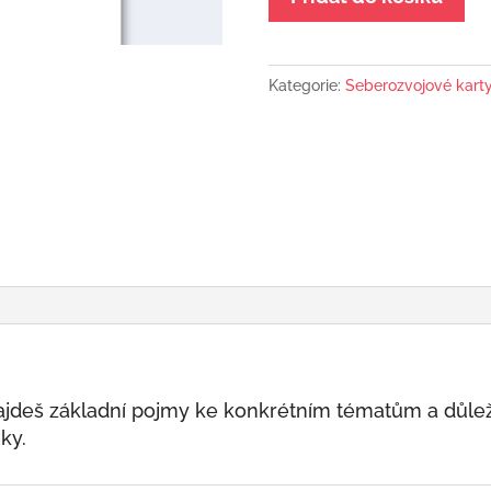
Leden
-
Zlozvyky
Kategorie:
Seberozvojové kart
množství
jdeš základní pojmy ke konkrétním tématům a důleži
ky.