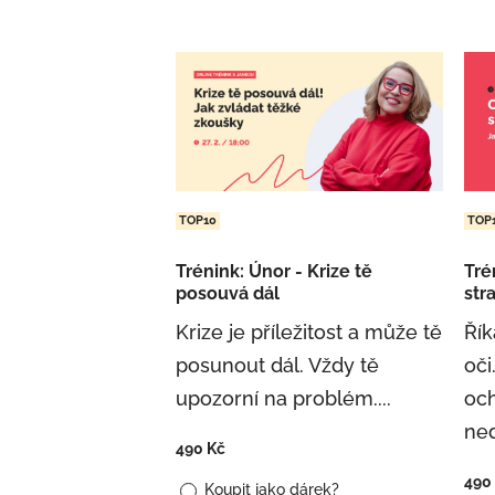
TOP10
TOP
Trénink: Únor - Krize tě
Tré
posouvá dál
str
Krize je příležitost a může tě
Řík
posunout dál. Vždy tě
oči
upozorní na problém....
och
ne
490
Kč
490
Koupit jako dárek?