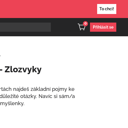
To chci!
0
Přihlásit se
y
– Zlozvyky
tách najdeš základní pojmy ke
ůležité otázky. Navíc si sám/a
 myšlenky.