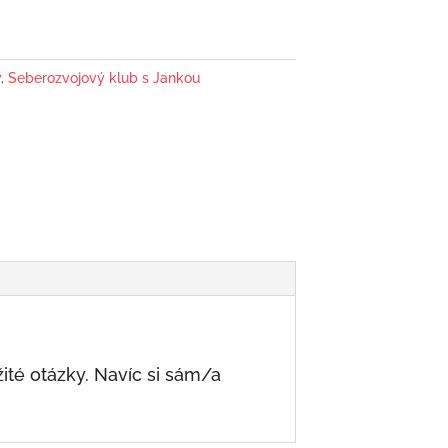
y
,
Seberozvojový klub s Jankou
té otázky. Navíc si sám/a