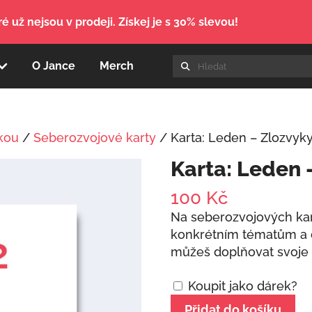
é už nejsou v prodeji. Získej je s 30% slevou!
O Jance
Merch
kou
/
Seberozvojové karty
/ Karta: Leden – Zlozvyk
Karta: Leden 
100
Kč
Na seberozvojových kar
konkrétním tématům a d
můžeš doplňovat svoje
Koupit jako dárek?
Karta:
Přidat do košíku