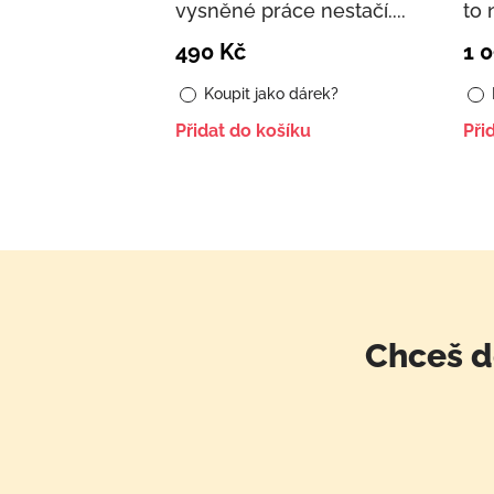
vysněné práce nestačí....
to 
490
Kč
1 
Koupit jako dárek?
Přidat do košíku
Při
Chceš d