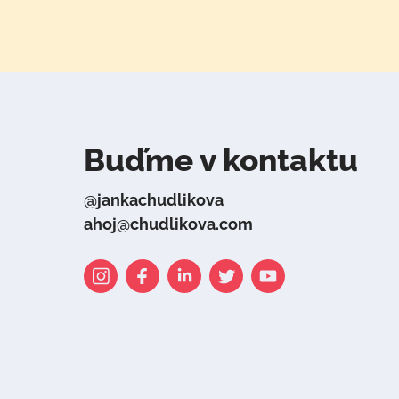
Buďme v kontaktu
@jankachudlikova
ahoj@chudlikova.com