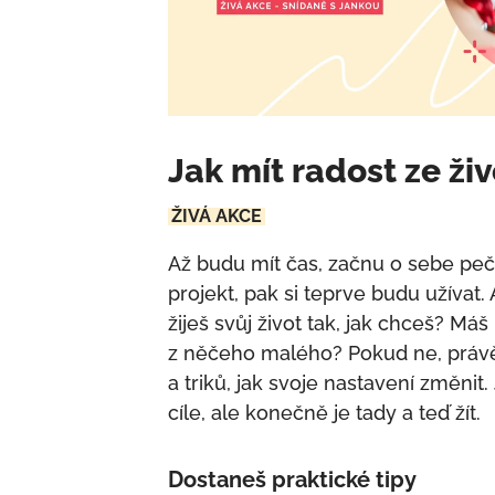
Jak mít radost ze ži
ŽIVÁ AKCE
Až budu mít čas, začnu o sebe peč
projekt, pak si teprve budu užívat.
žiješ svůj život tak, jak chceš? Má
z něčeho malého? Pokud ne, práv
a triků, jak svoje nastavení změnit. 
cíle, ale konečně je tady a teď žít.
Dostaneš praktické tipy