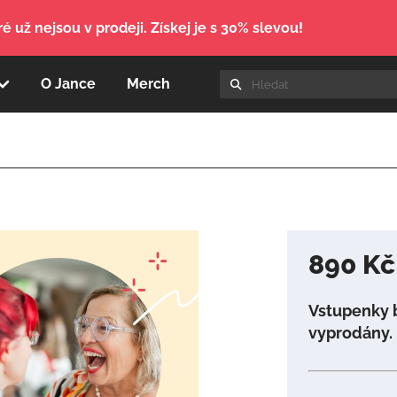
é už nejsou v prodeji. Získej je s 30% slevou!
O Jance
Merch
890
Kč
Vstupenky 
vyprodány.