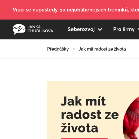
Vrací se naposledy. 10 nejoblíbenějších tréninků, kter
Seberozvoj
Pro firmy
Přednášky
Jak mít radost ze života