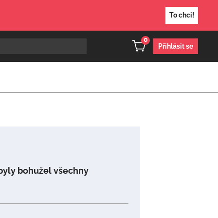
To chci!
0
Přihlásit se
byly bohužel všechny