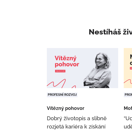
Nestíháš ži
PROFESNÍ ROZVOJ
PRO
Vítězný pohovor
Mot
Dobrý životopis a slibně
“Ud
rozjetá kariéra k získání
udě