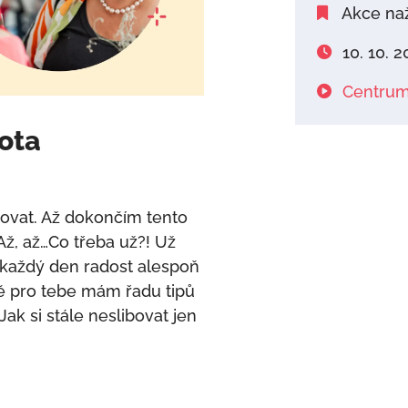
Akce na
10. 10. 2
Centrum
vota
ovat. Až dokončím tento
 Až, až…Co třeba už?! Už
š každý den radost alespoň
ě pro tebe mám řadu tipů
Jak si stále neslibovat jen