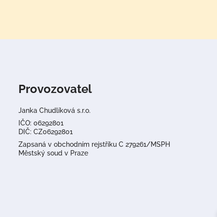
Provozovatel
Janka Chudlíková s.r.o.
IČO: 06292801
DIČ: CZ06292801
Zapsaná v obchodním rejstříku C 279261/MSPH
Městský soud v Praze