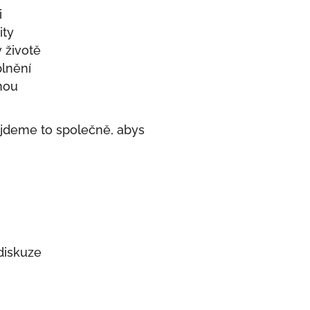
i
ity
v životě
plnění
tnou
ajdeme to společně, abys
 diskuze