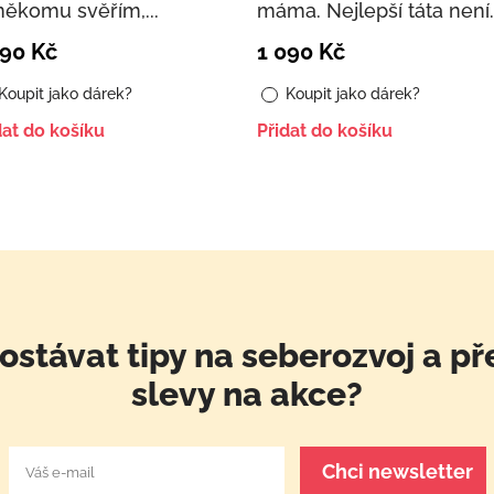
někomu svěřím,...
máma. Nejlepší táta není..
090
Kč
1 090
Kč
Koupit jako dárek?
Koupit jako dárek?
dat do košíku
Přidat do košíku
ostávat tipy na seberozvoj a př
slevy na akce?