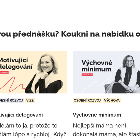
vou přednášku? Koukni na nabídku o
FESNÍ ROZVOJ
VIZE
OSOBNÍ ROZVOJ
VÝCHOVA
ivující delegování
Výchovné minimum
ělám to já, protože to
Nejlepší máma není
lám lépe a rychleji. Když
dokonalá máma, ale šťas