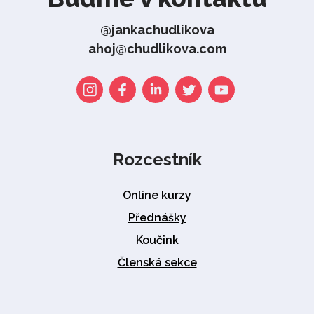
@jankachudlikova
ahoj@chudlikova.com
Rozcestník
Online kurzy
Přednášky
Koučink
Členská sekce