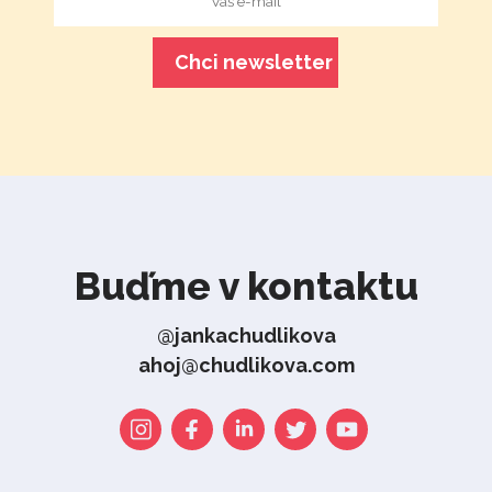
Buďme v kontaktu
@jankachudlikova
ahoj@chudlikova.com