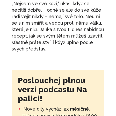
„Nejsem ve své kůži,“ říkáš, když se
necítíš dobře. Hodně se ale do své kůže
rádi vejít nikdy – nemají své tělo. Neumí
se s ním smířit a vedou proti němu válku,
která je ničí. Janka s Ivou ti dnes nabídnou
recept, jak se svým tělem můžeš uzavřít
šťastné přátelství, i když úplně podle
svých představ.
Poslouchej plnou
verzi podcastu Na
palici!
Nové díly vychází
2x měsíčně
,
každou první a třetí neděli v 18:00