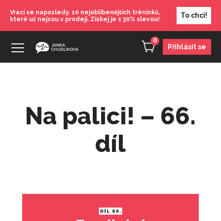
Vrací se naposledy. 10 nejoblíbenějších tréninků,
To chci!
které už nejsou v prodeji. Získej je s 30% slevou!
0
Přihlásit se
Na palici! – 66.
díl