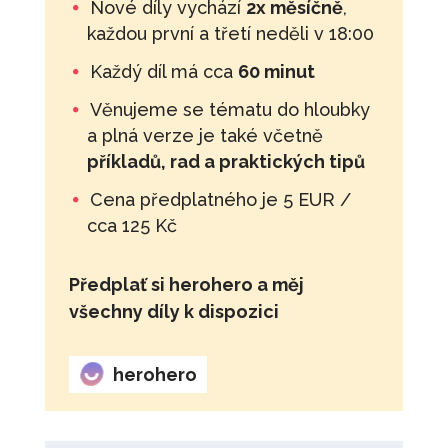
Nové díly vychází
2x měsíčně
,
každou první a třetí neděli v 18:00
Každý díl má cca
60 minut
Věnujeme se tématu do hloubky
a plná verze je také včetně
příkladů, rad a praktických tipů
Cena předplatného je 5 EUR /
cca 125 Kč
Předplať si herohero a měj
všechny díly k dispozici
herohero