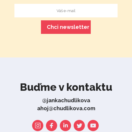
Buďme v kontaktu
@jankachudlikova
ahoj@chudlikova.com