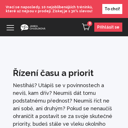
Vrací se naposledy. 10 nejoblíbenějších tréninků,
To chci!
které už nejsou v prodeji. Získej je s 30% slevou!
0
Přihlásit se
Karta: Prosinec - Vize
100
Kč
Řízení času a priorit
+
PŘIDAT
Seberozvojový maraton - Jak si věřit a
Nestíháš? Utápíš se v povinnostech a
získat respekt druhých
nevíš, kam dřív? Neumíš dát tomu
630
Kč
+
PŘIDAT
podstatnému přednost? Neumíš říct ne
Jak se mít rád (přednáška)
ani sobě, ani druhým? Pokud se nenaučíš
ohraničit a postavit se za svoje skutečné
490
Kč
+
PŘIDAT
priority, budeš stále ve vleku okolního
Seberozvojový maraton - Jak se