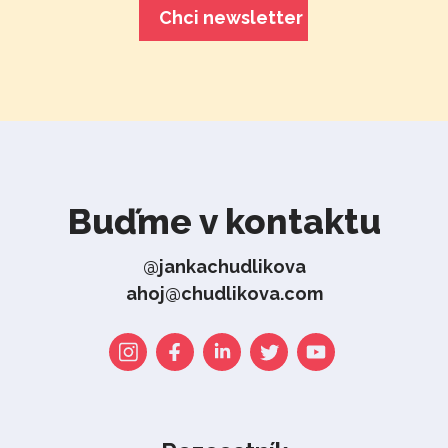
Buďme v kontaktu
@jankachudlikova
ahoj@chudlikova.com