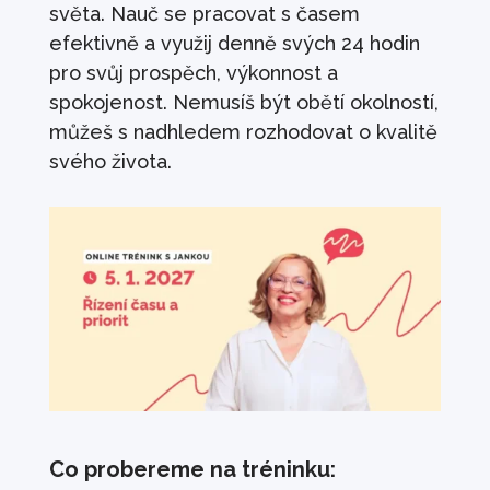
světa. Nauč se pracovat s časem
zbavit mindráků
efektivně a využij denně svých 24 hodin
630
Kč
+
PŘIDAT
pro svůj prospěch, výkonnost a
Ranní a večerní rituály
spokojenost. Nemusíš být obětí okolností,
můžeš s nadhledem rozhodovat o kvalitě
490
Kč
+
PŘIDAT
svého života.
Já a máma
990
Kč
+
PŘIDAT
Karta: Prosinec - Vize
100
Kč
+
PŘIDAT
Seberozvojový maraton - Jak si věřit a
získat respekt druhých
630
Kč
+
PŘIDAT
Co probereme na tréninku: