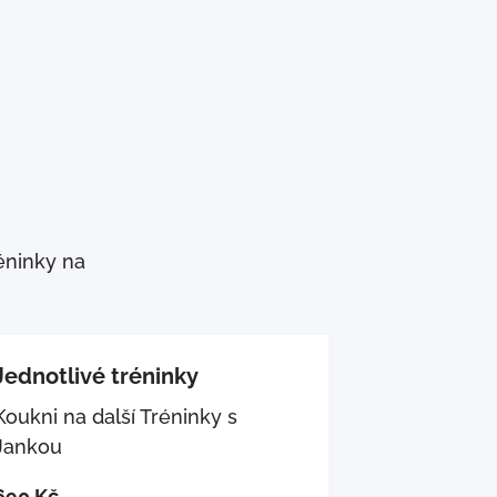
éninky na
Jednotlivé tréninky
Koukni na další Tréninky s
Jankou
690 Kč