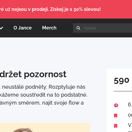
é už nejsou v prodeji. Získej je s 30% slevou!
O Jance
Merch
udržet pozornost
590
 neustálé podněty. Rozptyluje nás
okážeme soustředit na to podstatné.
rávným směrem, najít svoje flow a
6

o

V
