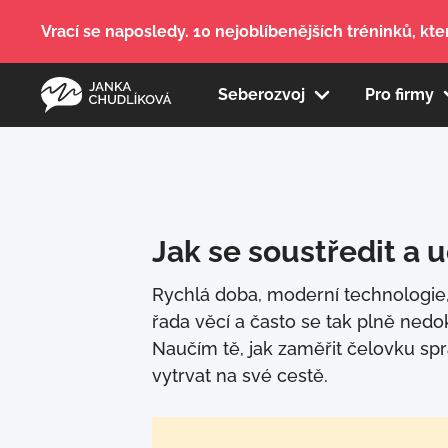
Vrací se naposledy. 10 nejoblíbenějších tréninků, kter
Seberozvoj
Pro firmy
Jak se soustředit a 
Rychlá doba, moderní technologie,
řada věcí a často se tak plně ned
Naučím tě, jak zaměřit čelovku sp
vytrvat na své cestě.