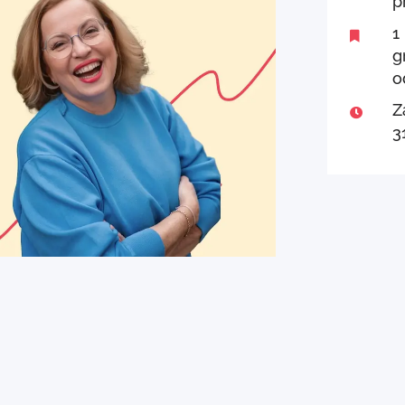
p
1

g
o
Z

3