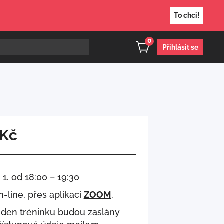
To chci!
0
Přihlásit se
Kč
. 1. od 18:00 – 19:30
n-line, přes aplikaci
ZOOM
.
 den tréninku budou zaslány