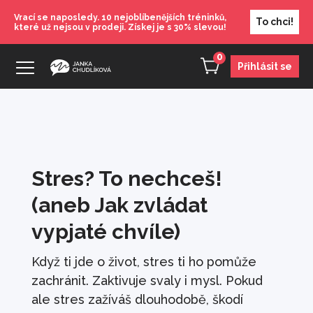
Vrací se naposledy. 10 nejoblíbenějších tréninků,
To chci!
které už nejsou v prodeji. Získej je s 30% slevou!
0
Přihlásit se
Stres? To nechceš!
(aneb Jak zvládat
vypjaté chvíle)
Když ti jde o život, stres ti ho pomůže
zachránit. Zaktivuje svaly i mysl. Pokud
ale stres zažíváš dlouhodobě, škodí