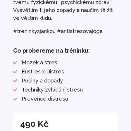
tvému fyzickému i psychickému zdraví.
Vysvětlím ti jeho dopady a naučím tě žít
ve větším klidu.
#treninkysjankou #antistresovajoga
Co probereme na tréninku:
Mozek a stres
Eustres x Distres
Příčiny a dopady
Techniky zvládání stresu
Prevence distresu
490
Kč