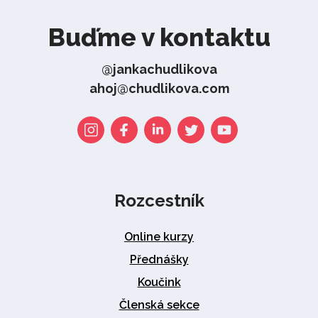
Buďme v kontaktu
@jankachudlikova
ahoj@chudlikova.com
Rozcestník
Online kurzy
Přednášky
Koučink
Členská sekce