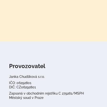
Provozovatel
Janka Chudlíková s.r.o.
IČO: 06292801
DIČ: CZ06292801
Zapsaná v obchodním rejstříku C 279261/MSPH
Městský soud v Praze