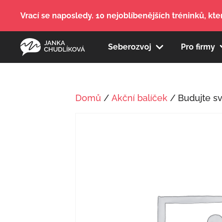
Vrací se naposledy. 10 nejoblíbenějších tréninků, kter
Seberozvoj
Pro firmy
Domů
/
Akční balíček
/ Budujte s