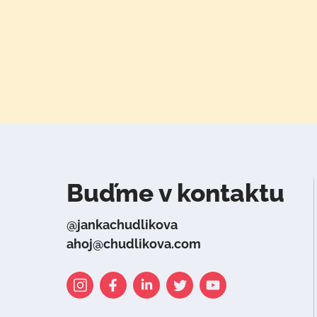
Buďme v kontaktu
@jankachudlikova
ahoj@chudlikova.com