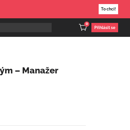
To chci!
0
Přihlásit se
tým – Manažer