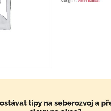
Kategorie:
Akční balíček
Manažer
množství
ostávat tipy na seberozvoj a př