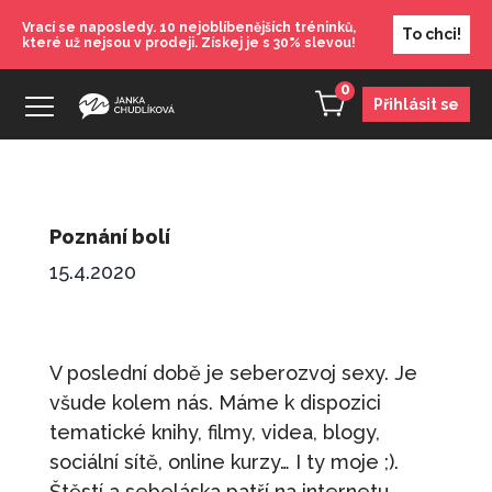
Vrací se naposledy. 10 nejoblíbenějších tréninků,
To chci!
které už nejsou v prodeji. Získej je s 30% slevou!
0
Přihlásit se
Poznání bolí
15.4.2020
V poslední době je seberozvoj sexy. Je
všude kolem nás. Máme k dispozici
tematické knihy, filmy, videa, blogy,
sociální sítě, online kurzy… I ty moje ;).
Štěstí a sebeláska patří na internetu