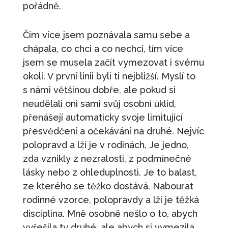
pořádně.
Čím více jsem poznávala samu sebe a
chápala, co chci a co nechci, tím více
jsem se musela začít vymezovat i svému
okolí. V první linii byli ti nejbližší. Myslí to
s námi většinou dobře, ale pokud si
neudělali oni sami svůj osobní úklid,
přenášejí automaticky svoje limitující
přesvědčení a očekávání na druhé. Nejvíc
polopravd a lží je v rodinách. Je jedno,
zda vznikly z nezralosti, z podmínečné
lásky nebo z ohleduplnosti. Je to balast,
ze kterého se těžko dostává. Nabourat
rodinné vzorce, polopravdy a lži je těžká
disciplína. Mně osobně nešlo o to, abych
vyřešila ty druhé, ale abych si vymezila