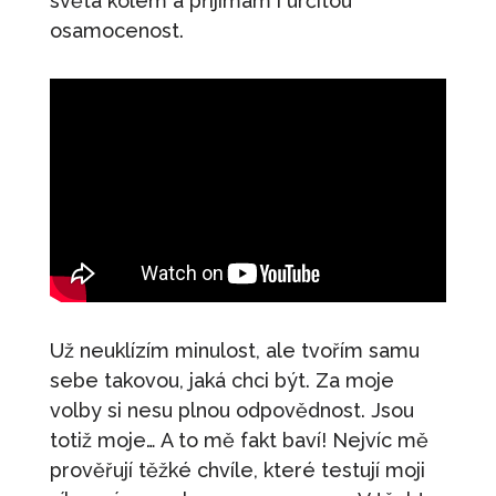
světa kolem a přijímám i určitou
osamocenost.
Už neuklízím minulost, ale tvořím samu
sebe takovou, jaká chci být. Za moje
volby si nesu plnou odpovědnost. Jsou
totiž moje… A to mě fakt baví! Nejvíc mě
prověřují těžké chvíle, které testují moji