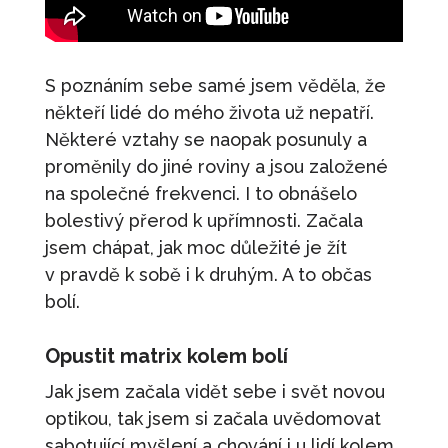
S poznáním sebe samé jsem věděla, že
někteří lidé do mého života už nepatří.
Některé vztahy se naopak posunuly a
proměnily do jiné roviny a jsou založené
na společné frekvenci. I to obnášelo
bolestivý přerod k upřímnosti. Začala
jsem chápat, jak moc důležité je žít
v pravdě k sobě i k druhým. A to občas
bolí.
Opustit matrix kolem bolí
Jak jsem začala vidět sebe i svět novou
optikou, tak jsem si začala uvědomovat
sabotující myšlení a chování i u lidí kolem