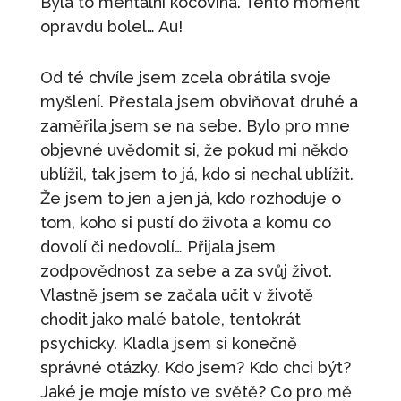
Byla to mentální kocovina. Tento moment
opravdu bolel… Au!
Od té chvíle jsem zcela obrátila svoje
myšlení. Přestala jsem obviňovat druhé a
zaměřila jsem se na sebe. Bylo pro mne
objevné uvědomit si, že pokud mi někdo
ublížil, tak jsem to já, kdo si nechal ublížit.
Že jsem to jen a jen já, kdo rozhoduje o
tom, koho si pustí do života a komu co
dovolí či nedovolí… Přijala jsem
zodpovědnost za sebe a za svůj život.
Vlastně jsem se začala učit v životě
chodit jako malé batole, tentokrát
psychicky. Kladla jsem si konečně
správné otázky. Kdo jsem? Kdo chci být?
Jaké je moje místo ve světě? Co pro mě