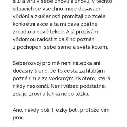
sílu a víru v sebe znovu a znovu. V těchto
situacích se všechno moje dosavadní
vědění a zkušenosti promítají do zcela
konkrétní akce a ta mi dává zpětné
zrcadlo a nové lekce. A já prožívám
vědomou radost z dalšího poznání,
z pochopení sebe samé a světa kolem.
Seberozvoj pro mě není nálepka ani
dočasný trend. Je to cesta za hlubším
poznáním a za vědomým životem, která
nikdy neskončí. Není vůbec podstatné,
zda je zrovna lehká nebo těžká.
Ano, někdy bolí. Hezky bolí, protože vím
proč.