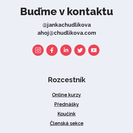
Buďme v kontaktu
@jankachudlikova
ahoj@chudlikova.com
Rozcestník
Online kurzy
Přednášky
Koučink
Členská sekce