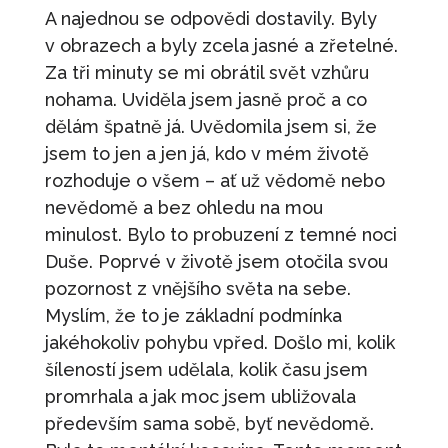
A najednou se odpovědi dostavily. Byly
v obrazech a byly zcela jasné a zřetelné.
Za tři minuty se mi obrátil svět vzhůru
nohama. Uviděla jsem jasně proč a co
dělám špatně já. Uvědomila jsem si, že
jsem to jen a jen já, kdo v mém životě
rozhoduje o všem – ať už vědomě nebo
nevědomě a bez ohledu na mou
minulost. Bylo to probuzení z temné noci
Duše. Poprvé v životě jsem otočila svou
pozornost z vnějšího světa na sebe.
Myslím, že to je základní podmínka
jakéhokoliv pohybu vpřed. Došlo mi, kolik
šíleností jsem udělala, kolik času jsem
promrhala a jak moc jsem ubližovala
především sama sobě, byť nevědomě.