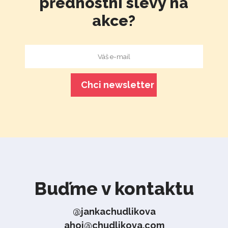
přednostní slevy na
akce?
Buďme v kontaktu
@jankachudlikova
ahoj@chudlikova.com