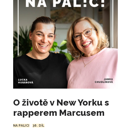
490
Kč
+
PŘIDAT
Multitasking - virus doby
690
Kč
+
PŘIDAT
Stres, vyhoření, restart
490
Kč
+
PŘIDAT
Ranní a večerní rituály
490
Kč
+
PŘIDAT
Ranní meditace
350
Kč
+
PŘIDAT
O životě v New Yorku s
rapperem Marcusem
NA PALICI
36. DÍL