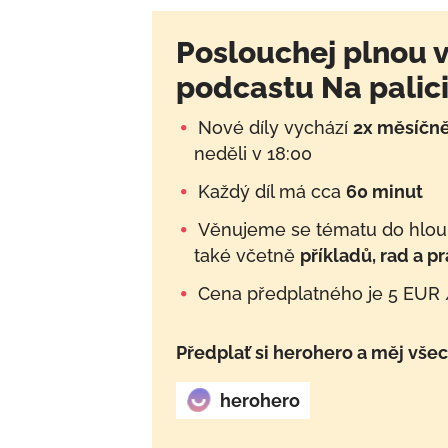
Poslouchej plnou v
podcastu Na palici
Nové díly vychází
2x měsíčn
neděli v 18:00
Každý díl má cca
60 minut
Věnujeme se tématu do hloub
také včetně
příkladů, rad a p
Cena předplatného je 5 EUR 
Předplať si herohero a měj všec
herohero