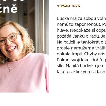
NA PALICI
6. DÍL
Lucka má za sebou velmi
nemůže zapomenout. Pořá
hlavě. Nedokáže si odpust
požádá Janku o radu. Ja
Na palici! je tentokrát o
prostě nemůžeme vrátit
dokola trápit. Chyby nás
Pokud svoji lekci dobř
sílu. Nabitá hodinka je n
také praktických radách 