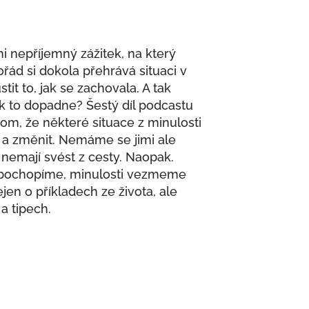
 nepříjemný zážitek, na který
d si dokola přehrává situaci v
it to, jak se zachovala. A tak
k to dopadne? Šestý díl podcastu
 tom, že některé situace z minulosti
 a změnit. Nemáme se jimi ale
 nemají svést z cesty. Naopak.
e pochopíme, minulosti vezmeme
ejen o příkladech ze života, ale
a tipech.