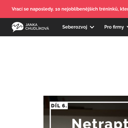
Vrací se naposledy. 10 nejoblíbenějších tréninků, kter
Seberozvoj
Pro firmy