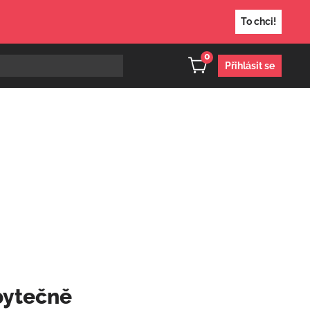
To chci!
0
Přihlásit se
bytečně