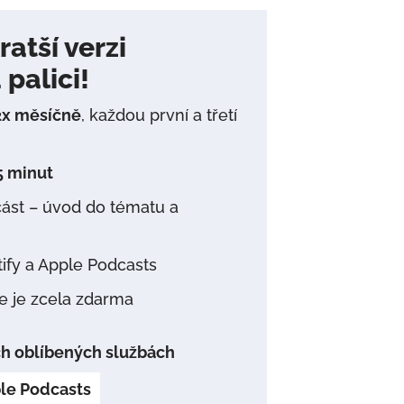
atší verzi
palici!
2x měsíčně
, každou první a třetí
5 minut
část – úvod do tématu a
ify a Apple Podcasts
e je zcela zdarma
ých oblíbených službách
le Podcasts