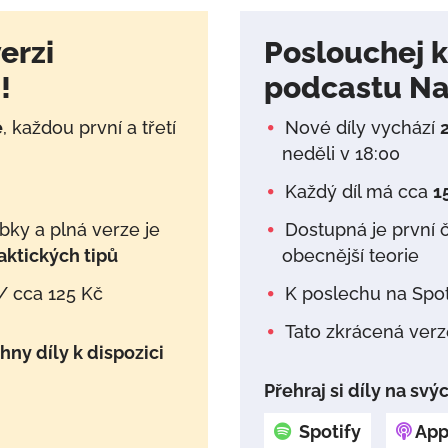
erzi
Poslouchej kr
!
podcastu Na 
ě
, každou první a třetí
Nové díly vychází
neděli v 18:00
Každý díl má cca
1
ky a plná verze je
Dostupná je první 
raktických tipů
obecnější teorie
/ cca 125 Kč
K poslechu na Spot
Tato zkrácená verz
hny díly k dispozici
Přehraj si díly na sv
Spotify
App