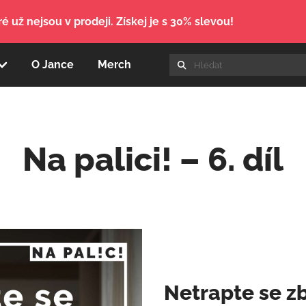
é už nejsou v prodeji. Získej je s 30% slevou!
O Jance
Merch
Na palici! – 6. díl
Netrapte se z