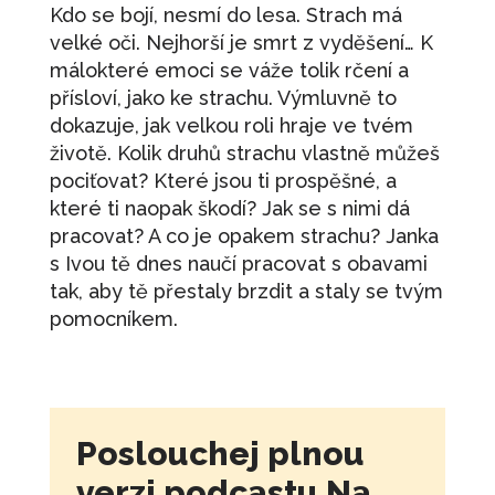
Kdo se bojí, nesmí do lesa. Strach má
velké oči. Nejhorší je smrt z vyděšení… K
málokteré emoci se váže tolik rčení a
přísloví, jako ke strachu. Výmluvně to
dokazuje, jak velkou roli hraje ve tvém
životě. Kolik druhů strachu vlastně můžeš
pociťovat? Které jsou ti prospěšné, a
které ti naopak škodí? Jak se s nimi dá
pracovat? A co je opakem strachu? Janka
s Ivou tě dnes naučí pracovat s obavami
tak, aby tě přestaly brzdit a staly se tvým
pomocníkem.
Poslouchej plnou
verzi podcastu Na