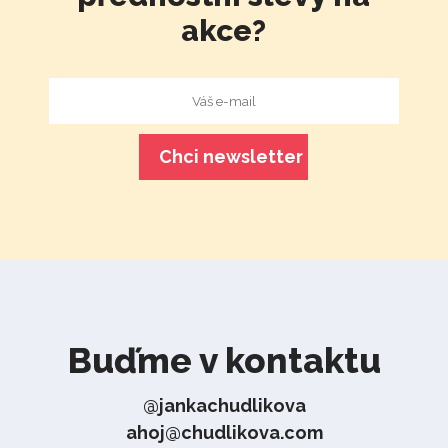
akce?
Buďme v kontaktu
@jankachudlikova
ahoj@chudlikova.com