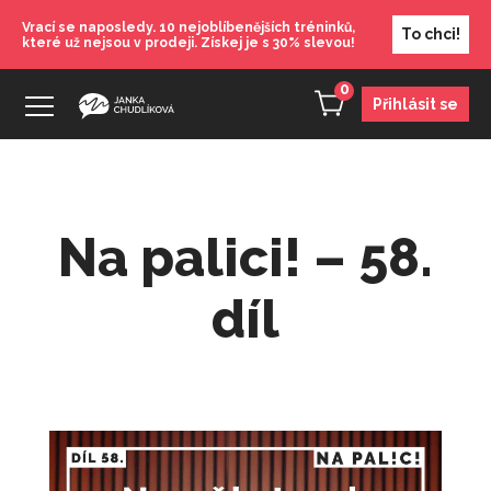
Vrací se naposledy. 10 nejoblíbenějších tréninků,
To chci!
které už nejsou v prodeji. Získej je s 30% slevou!
0
Přihlásit se
Na palici! – 58.
díl