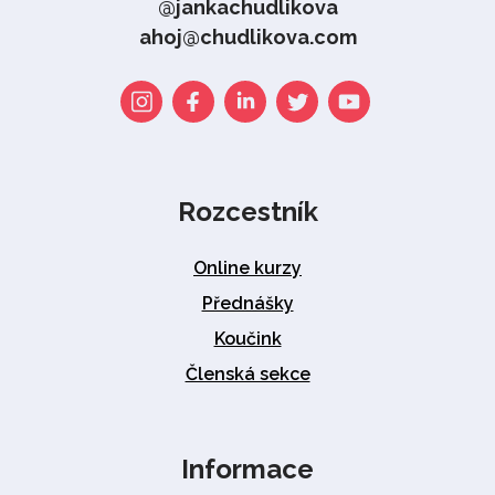
@jankachudlikova
ahoj@chudlikova.com
Rozcestník
Online kurzy
Přednášky
Koučink
Členská sekce
Informace