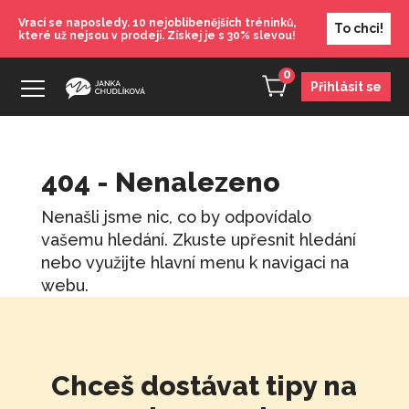
Vrací se naposledy. 10 nejoblíbenějších tréninků,
To chci!
které už nejsou v prodeji. Získej je s 30% slevou!
0
Přihlásit se
404 - Nenalezeno
Nenašli jsme nic, co by odpovídalo
vašemu hledání. Zkuste upřesnit hledání
nebo využijte hlavní menu k navigaci na
webu.
Chceš dostávat tipy na