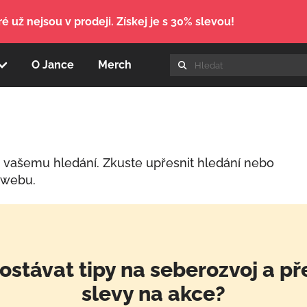
é už nejsou v prodeji. Získej je s 30% slevou!
O Jance
Merch
o vašemu hledání. Zkuste upřesnit hledání nebo
 webu.
ostávat tipy na seberozvoj a př
slevy na akce?