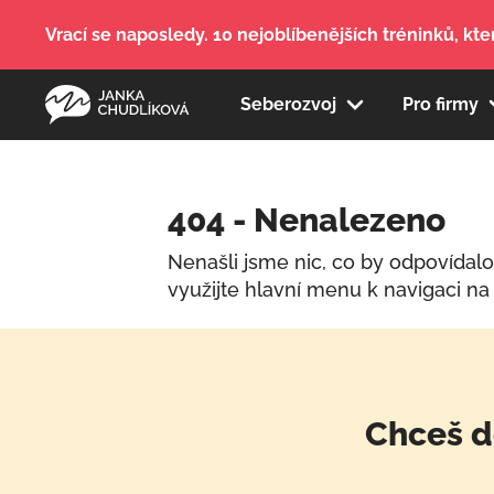
Vrací se naposledy. 10 nejoblíbenějších tréninků, kter
Seberozvoj
Pro firmy
404 - Nenalezeno
Nenašli jsme nic, co by odpovídal
využijte hlavní menu k navigaci na
Chceš d