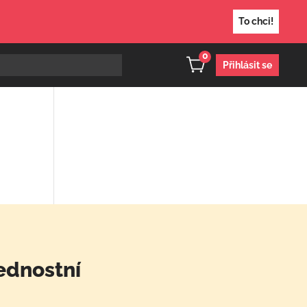
To chci!
0
Přihlásit se
ednostní