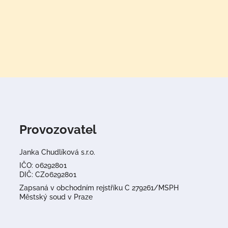
Provozovatel
Janka Chudlíková s.r.o.
IČO: 06292801
DIČ: CZ06292801
Zapsaná v obchodním rejstříku C 279261/MSPH
Městský soud v Praze