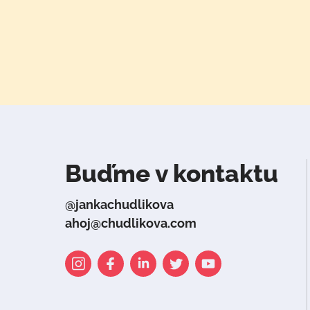
Buďme v kontaktu
@jankachudlikova
ahoj@chudlikova.com