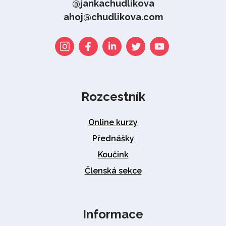
@jankachudlikova
ahoj@chudlikova.com
Rozcestník
Online kurzy
Přednášky
Koučink
Členská sekce
Informace