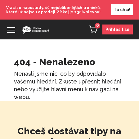
Vrací se naposledy. 10 nejoblíbenějších tréninků,
To chci!
které už nejsou v prodeji. Získej je s 30% slevou!
0
Přihlásit se
404 - Nenalezeno
Karta: Říjen - Sebevědomí
Nenašli jsme nic, co by odpovídalo
100
Kč
+
PŘIDAT
vašemu hledání. Zkuste upřesnit hledání
Tvořím - 4. level seberozvojových on-
nebo využijte hlavní menu k navigaci na
line kurzů
webu.
5 400
Kč
+
PŘIDAT
Prodej svůj nápad
1 090
Kč
+
PŘIDAT
Chceš dostávat tipy na
Karta: Září - Motivace