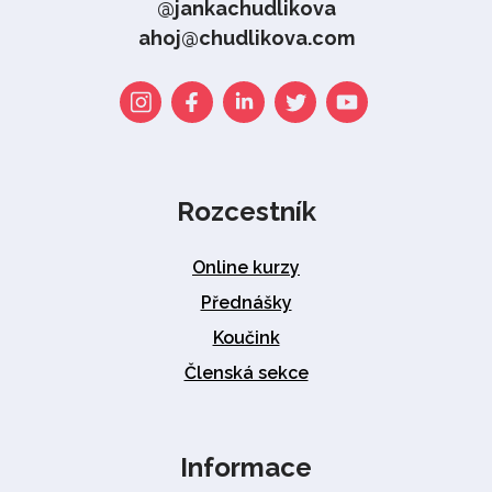
@jankachudlikova
ahoj@chudlikova.com
Rozcestník
Online kurzy
Přednášky
Koučink
Členská sekce
Informace