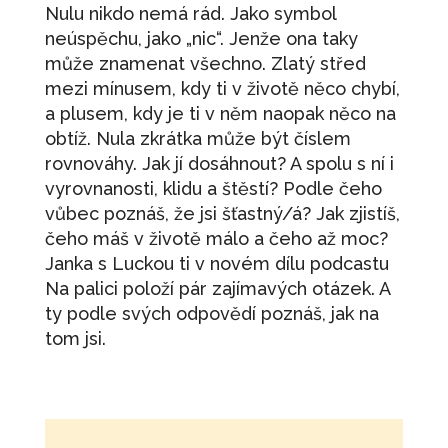
Nulu nikdo nemá rád. Jako symbol
neúspěchu, jako „nic“. Jenže ona taky
může znamenat všechno. Zlatý střed
mezi mínusem, kdy ti v životě něco chybí,
a plusem, kdy je ti v něm naopak něco na
obtíž. Nula zkrátka může být číslem
rovnováhy. Jak jí dosáhnout? A spolu s ní i
vyrovnanosti, klidu a štěstí? Podle čeho
vůbec poznáš, že jsi šťastný/á? Jak zjistíš,
čeho máš v životě málo a čeho až moc?
Janka s Luckou ti v novém dílu podcastu
Na palici položí pár zajímavých otázek. A
ty podle svých odpovědí poznáš, jak na
tom jsi.