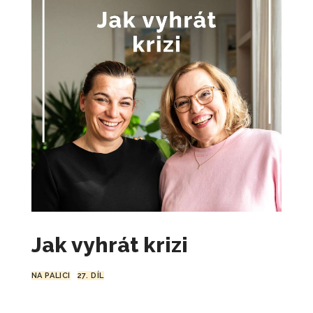
1 100
Kč
+
PŘIDAT
Trénink: Leden 1 - Řízení času a priorit
690
Kč
+
PŘIDAT
Vítězný pohovor
490
Kč
+
PŘIDAT
Karta: Červenec - Štěstí
100
Kč
+
PŘIDAT
Osobní restart
890
Kč
+
PŘIDAT
Jak vyhrát krizi
NA PALICI
27. DÍL