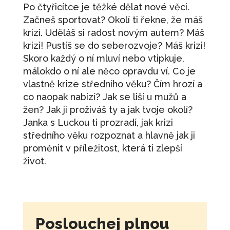
Po čtyřicítce je těžké dělat nové věci.
Začneš sportovat? Okolí ti řekne, že máš
krizi. Uděláš si radost novým autem? Máš
krizi! Pustíš se do seberozvoje? Máš krizi!
Skoro každý o ní mluví nebo vtipkuje,
málokdo o ní ale něco opravdu ví. Co je
vlastně krize středního věku? Čím hrozí a
co naopak nabízí? Jak se liší u mužů a
žen? Jak ji prožíváš ty a jak tvoje okolí?
Janka s Luckou ti prozradí, jak krizi
středního věku rozpoznat a hlavně jak ji
proměnit v příležitost, která ti zlepší
život.
Poslouchej plnou