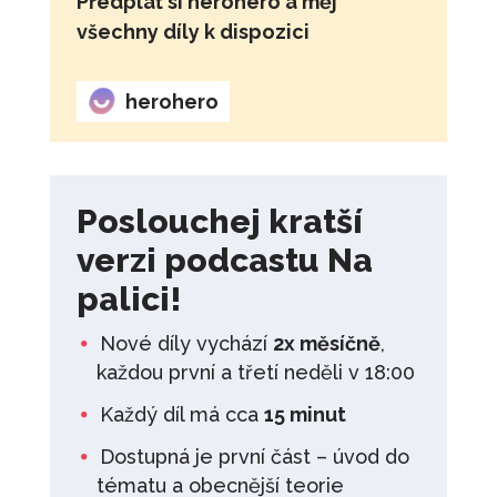
Předplať si herohero a měj
všechny díly k dispozici
herohero
Poslouchej kratší
verzi podcastu Na
palici!
Nové díly vychází
2x měsíčně
,
každou první a třetí neděli v 18:00
Každý díl má cca
15 minut
Dostupná je první část – úvod do
tématu a obecnější teorie