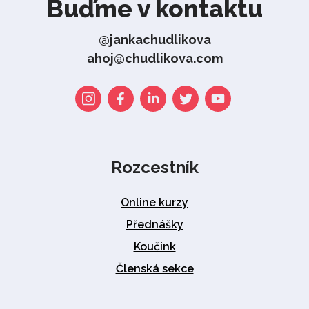
Buďme v kontaktu
@jankachudlikova
ahoj@chudlikova.com
Rozcestník
Online kurzy
Přednášky
Koučink
Členská sekce