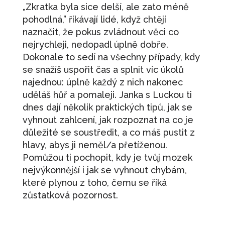
„Zkratka byla sice delší, ale zato méně
pohodlná,” říkávají lidé, když chtějí
naznačit, že pokus zvládnout věci co
nejrychleji, nedopadl úplně dobře.
Dokonale to sedí na všechny případy, kdy
se snažíš uspořit čas a splnit víc úkolů
najednou: úplně každý z nich nakonec
uděláš hůř a pomaleji. Janka s Luckou ti
dnes dají několik praktických tipů, jak se
vyhnout zahlcení, jak rozpoznat na co je
důležité se soustředit, a co máš pustit z
hlavy, abys ji neměl/a přetíženou.
Pomůžou ti pochopit, kdy je tvůj mozek
nejvýkonnější i jak se vyhnout chybám,
které plynou z toho, čemu se říká
zůstatková pozornost.