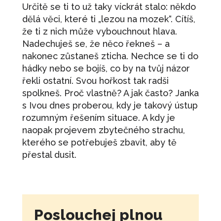
Určitě se ti to už taky víckrát stalo: někdo
dělá věci, které ti „lezou na mozek“. Cítíš,
že ti z nich může vybouchnout hlava.
Nadechuješ se, že něco řekneš – a
nakonec zůstaneš zticha. Nechce se ti do
hádky nebo se bojíš, co by na tvůj názor
řekli ostatní. Svou hořkost tak radši
spolkneš. Proč vlastně? A jak často? Janka
s Ivou dnes proberou, kdy je takový ústup
rozumným řešením situace. A kdy je
naopak projevem zbytečného strachu,
kterého se potřebuješ zbavit, aby tě
přestal dusit.
Poslouchej plnou