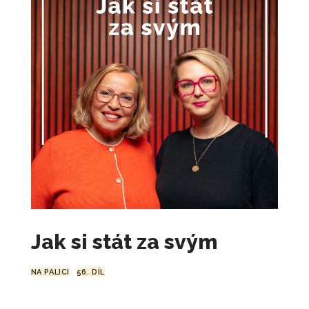
on-line kurzů
5 500
Kč
+
PŘIDAT
Zdravá komunikace
1 100
Kč
+
PŘIDAT
Stres, vyhoření, restart
490
Kč
+
PŘIDAT
Trénink: Leden 2 - Jak řešit konflikty -
doma i v práci
690
Kč
+
PŘIDAT
Seberozvojová výzva
Jak si stát za svým
4 900
Kč
+
PŘIDAT
NA PALICI
56. DÍL