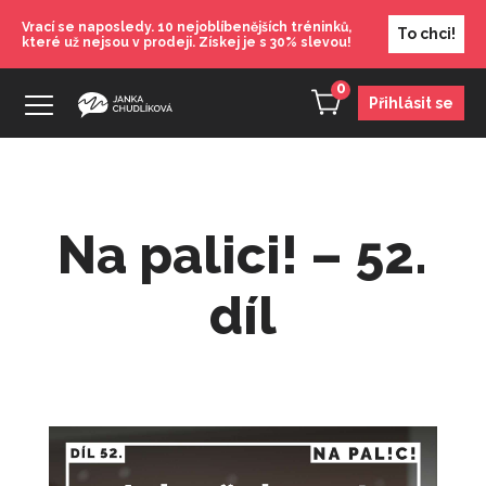
Vrací se naposledy. 10 nejoblíbenějších tréninků,
To chci!
které už nejsou v prodeji. Získej je s 30% slevou!
0
Přihlásit se
Na palici! – 52.
díl