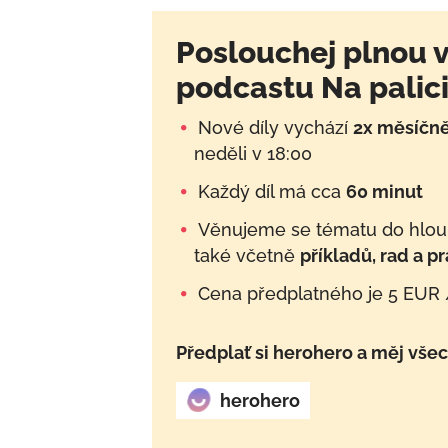
Poslouchej plnou v
podcastu Na palici
Nové díly vychází
2x měsíčn
neděli v 18:00
Každý díl má cca
60 minut
Věnujeme se tématu do hloub
také včetně
příkladů, rad a p
Cena předplatného je 5 EUR 
Předplať si herohero a měj všec
herohero