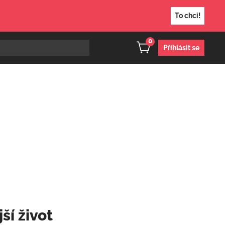
To chci!
0
Přihlásit se
ší život