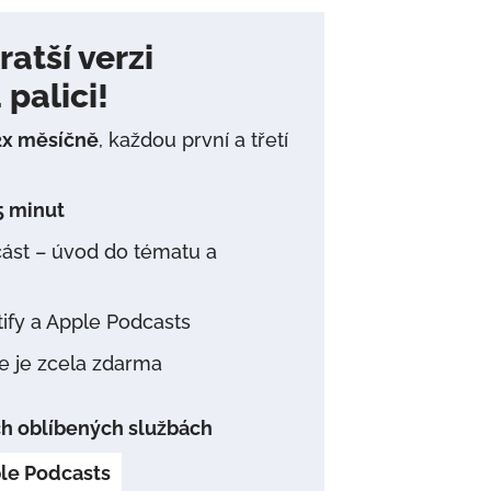
atší verzi
palici!
2x měsíčně
, každou první a třetí
5 minut
část – úvod do tématu a
ify a Apple Podcasts
e je zcela zdarma
ých oblíbených službách
le Podcasts