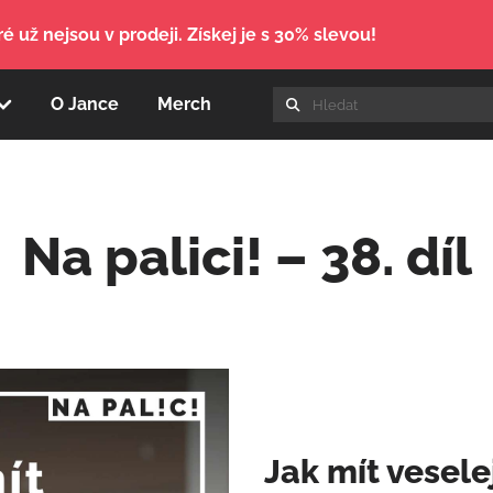
é už nejsou v prodeji. Získej je s 30% slevou!
O Jance
Merch
Na palici! – 38. díl
Jak mít veselej