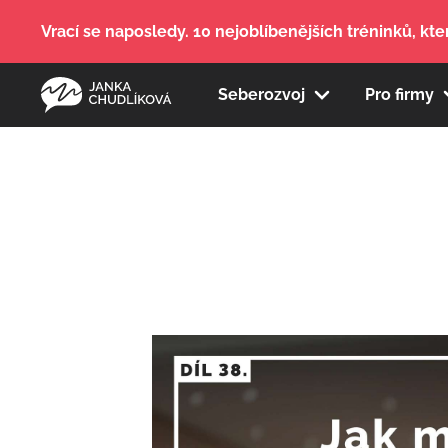
Vrací se naposledy. 10 nejoblíbenějších tréninků, kter
Seberozvoj
Pro firmy