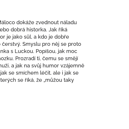
… Máloco dokáže zvednout náladu
nebo dobrá historka. Jak říká
 je jako sůl, a kdo je dobře
 čerstvý. Smyslu pro něj se proto
nka s Luckou. Popíšou, jak moc
zku. Prozradí ti, čemu se smějí
uži, a jak na svůj humor vzájemně
 jak se smíchem léčit, ale i jak se
 kterých se říká, že „můžou taky