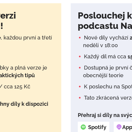
erzi
Poslouchej kr
!
podcastu Na 
ě
, každou první a třetí
Nové díly vychází
neděli v 18:00
Každý díl má cca
1
ky a plná verze je
Dostupná je první 
raktických tipů
obecnější teorie
/ cca 125 Kč
K poslechu na Spot
Tato zkrácená verz
hny díly k dispozici
Přehraj si díly na sv
Spotify
App