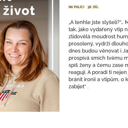
NA PALICI
38. DÍL
„A tenhle jste slyšeli?“
tak, jako vydařený vtip 
zlidovělá moudrost humor
prosolený, vydrží dlouho
dnes budou věnovat i Ja
prospívá smích tvému mo
spíš ženy a čemu zase m
reagují. A poradí ti nejen
bránit ironii a vtipům, o
zabíjet“ .