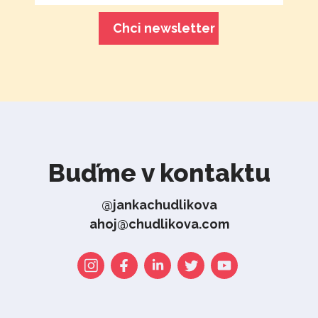
Buďme v kontaktu
@jankachudlikova
ahoj@chudlikova.com