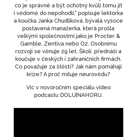
Dárkový voucher - 1000
co je správné a být ochotný kvůli tomu jít
i vědomě do nepohodlí,” popisuje lektorka
1 000
Kč
+
PŘIDAT
a koučka Janka Chudlíková, bývalá vysoce
Jak se mít rád
postavená manažerka, která prošla
velkými společnostmi jako je Procter &
890
Kč
+
PŘIDAT
Gamble, Zentiva nebo O2. Osobnímu
Znovu vzhůru
rozvoji se věnuje 29 let. Školí, přednáší a
490
Kč
koučuje v českých i zahraničních firmách.
+
PŘIDAT
Co považuje za štěstí? Jak nám pomáhají
V krizi je dobré mít vizi
krize? A proč miluje neurovědu?
490
Kč
+
PŘIDAT
Víc v novoročním speciálu video
Seberozvojový maraton - Jak si věřit a
podcastu DOLU|NAHORU.
získat respekt druhých
630
Kč
+
PŘIDAT