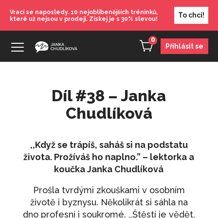
Vrací se naposledy. 10 nejoblíbenějších tréninků,
To chci!
které už nejsou v prodeji. Získej je s 30% slevou!
0
Přihlásit se
Díl #38 – Janka
V krizi je dobré mít vizi
Chudlíková
490
Kč
+
PŘIDAT
Seberozvojový maraton - Jak si věřit a
,,Když se trápíš, saháš si na podstatu
získat respekt druhých
života. Prožíváš ho naplno.” – lektorka a
630
Kč
+
PŘIDAT
koučka Janka Chudlíková
Karta: Červen - Sebehodnota
Prošla tvrdými zkouškami v osobním
100
Kč
+
PŘIDAT
životě i byznysu. Několikrát si sáhla na
dno profesní i soukromé. ,,Štěstí je vědět,