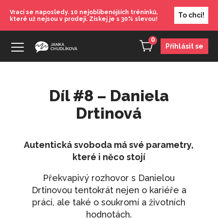
Vrací se naposledy. 10 nejoblíbenějších tréninků,
To chci!
které už nejsou v prodeji. Získej je s 30% slevou!
0
Přihlásit se
Díl #8 – Daniela
Drtinová
Autentická svoboda má své parametry,
které i něco stojí
Překvapivý rozhovor s Danielou
Drtinovou tentokrát nejen o kariéře a
práci, ale také o soukromí a životních
hodnotách.