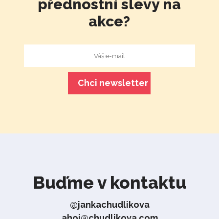
přednostní slevy na
akce?
Buďme v kontaktu
@jankachudlikova
ahoj@chudlikova.com