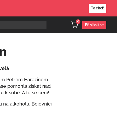
To chci!
0
Přihlásit se
in
vělá
kem Petrem Harazinem
zase pomohla získat nad
u k sobě. A to se cení!
i na alkoholu. Bojovníci