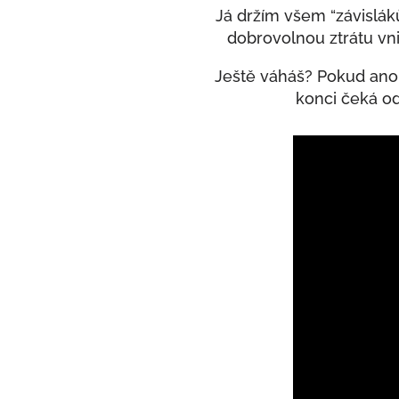
Já držím všem “závislák
dobrovolnou ztrátu vni
Ještě váháš? Pokud ano, 
konci čeká od