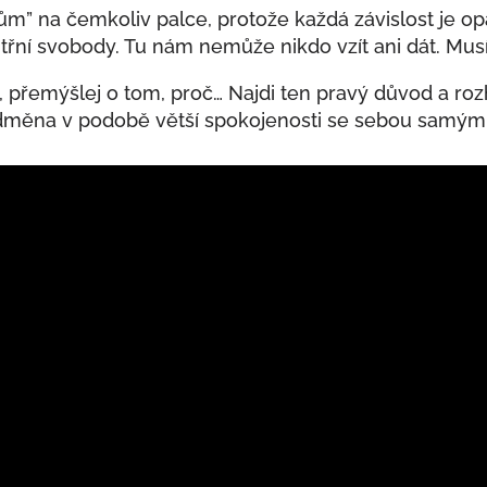
ům” na čemkoliv palce, protože každá závislost je op
třní svobody. Tu nám nemůže nikdo vzít ani dát. Musím
přemýšlej o tom, proč… Najdi ten pravý důvod a rozh
měna v podobě větší spokojenosti se sebou samým. T