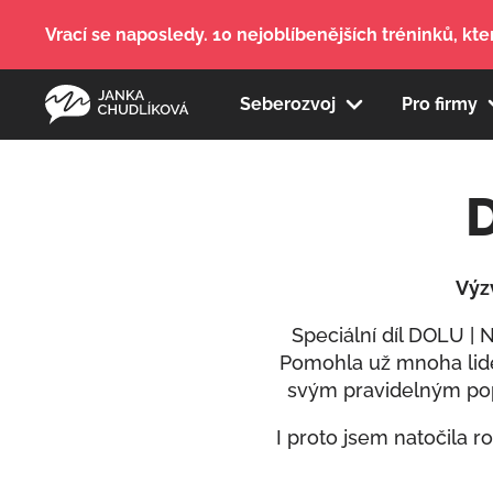
Vrací se naposledy. 10 nejoblíbenějších tréninků, kter
Seberozvoj
Pro firmy
D
Výz
Speciální díl DOLU 
Pomohla už mnoha lidem
svým pravidelným popíj
I proto jsem natočila r