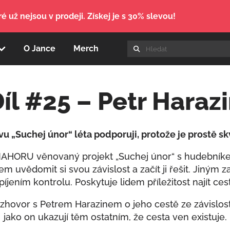
é už nejsou v prodeji. Získej je s 30% slevou!
O Jance
Merch
íl #25 – Petr Haraz
vu „Suchej únor“ léta podporuji, protože je prostě sk
| NAHORU věnovaný projekt „Suchej únor“ s hudební
 uvědomit si svou závislost a začít ji řešit. Jiným 
ením kontrolu. Poskytuje lidem příležitost najít cest
ozhovor s Petrem Harazinem o jeho cestě ze závislost
jako on ukazují těm ostatním, že cesta ven existuje.