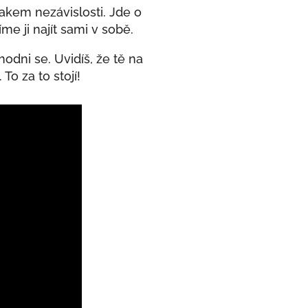
akem nezávislosti. Jde o
e ji najít sami v sobě.
odni se. Uvidíš, že tě na
o za to stojí!