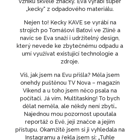
vzniku skvělé značky. Eva vyrábí super
„kecky“ z odpadového materiálu.
490
Kč
+
PŘIDAT
Trénink: Březen - Stres? To nechceš!
Nejen to! Kecky KAVE se vyrábí na
strojích po Tomášovi Baťovi ve Zlíně a
490
Kč
+
PŘIDAT
navíc se Eva snaží i udržitelný design,
Večerní meditace
který nevede ke zbytečnému odpadu a
umí využívat existující technologie a
350
Kč
+
PŘIDAT
zdroje.
Nakopni se!
Víš, jak jsem na Evu přišla? Měla jsem
890
Kč
+
PŘIDAT
onehdy puštěnou TV Nova – magazín
Multitasking - virus doby
Víkend a u toho jsem něco psala na
počítači. Já vím. Multitasking! To bych
690
Kč
+
PŘIDAT
dělat neměla, ale někdy není zbytí…
Najednou mou pozornost upoutala
reportáž o Evě, její značce a jejím
přístupu. Okamžitě jsem si ji vyhledala na
Instagramu a řekla jsem si: „Tuhle