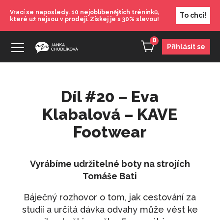
Vrací se naposledy. 10 nejoblíbenějších tréninků,
To chci!
které už nejsou v prodeji. Získej je s 30% slevou!
0
Přihlásit se
Díl #20 – Eva
Nakopni se!
Klabalová – KAVE
890
Kč
+
PŘIDAT
Footwear
Multitasking - virus doby
690
Kč
+
PŘIDAT
Vyrábíme udržitelné boty na strojích
Trénink: Leden 2 - Máš zlozvyk? Tvoje
Tomáše Bati
minus!
Báječný rozhovor o tom, jak cestování za
490
Kč
+
PŘIDAT
studií a určitá dávka odvahy může vést ke
Jak se mít rád (přednáška)