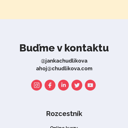
Buďme v kontaktu
@jankachudlikova
ahoj@chudlikova.com
Rozcestník