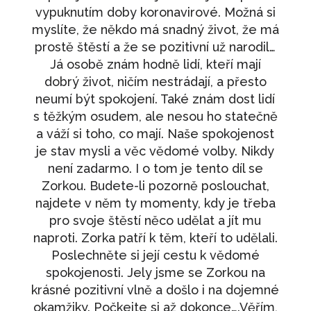
vypuknutím doby koronavirové. Možná si
minus!
myslíte, že někdo má snadný život, že má
490
Kč
+
PŘIDAT
prostě štěstí a že se pozitivní už narodil…
Já osobě znám hodně lidí, kteří mají
Prodej svůj nápad
dobrý život, ničím nestrádají, a přesto
1 090
Kč
+
PŘIDAT
neumí být spokojení. Také znám dost lidí
Stres, vyhoření, restart
s těžkým osudem, ale nesou ho statečně
a váží si toho, co mají. Naše spokojenost
490
Kč
+
PŘIDAT
je stav mysli a věc vědomé volby. Nikdy
Klidný advent s Jankou
není zadarmo. I o tom je tento díl se
Zorkou. Budete-li pozorně poslouchat,
490
Kč
+
PŘIDAT
najdete v něm ty momenty, kdy je třeba
Jak (se) dobře vychovat
pro svoje štěstí něco udělat a jít mu
490
Kč
naproti. Zorka patří k těm, kteří to udělali.
+
PŘIDAT
Poslechněte si její cestu k vědomé
spokojenosti. Jely jsme se Zorkou na
krásné pozitivní vlně a došlo i na dojemné
okamžiky. Počkejte si až dokonce….Věřím,