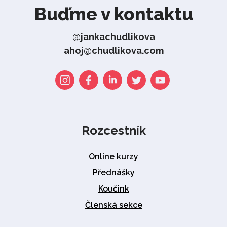
Buďme v kontaktu
@jankachudlikova
ahoj@chudlikova.com
Rozcestník
Online kurzy
Přednášky
Koučink
Členská sekce