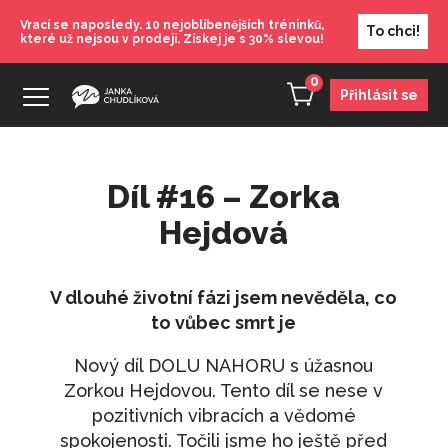
Vrací se naposledy. 10 nejoblíbenějších tréninků,
To chci!
které už nejsou v prodeji. Získej je s 30% slevou!
0
Přihlásit se
Díl #16 – Zorka
Klidný advent s Jankou
Hejdová
490
Kč
+
PŘIDAT
Jak (se) dobře vychovat
V dlouhé životní fázi jsem nevěděla, co
490
Kč
+
PŘIDAT
to vůbec smrt je
Trénink: Červenec - Jak se bránit
Nový díl DOLU NAHORU s úžasnou
manipulaci
Zorkou Hejdovou. Tento díl se nese v
690
Kč
+
PŘIDAT
pozitivních vibracích a vědomé
spokojenosti. Točili jsme ho ještě před
Trénink: Leden 2 - Máš zlozvyk? Tvoje