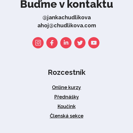
Buďme v kontaktu
@jankachudlikova
ahoj@chudlikova.com
Rozcestník
Online kurzy
Přednášky
Koučink
Členská sekce