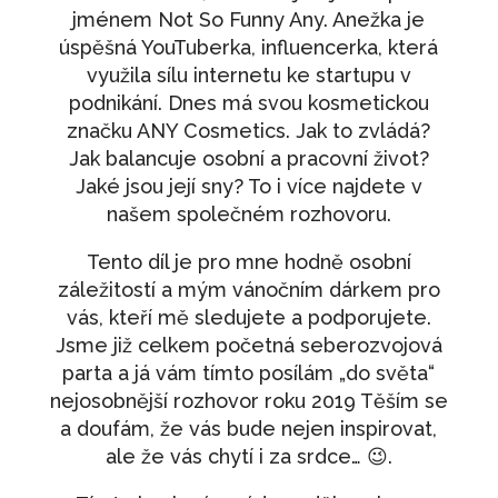
jménem Not So Funny Any. Anežka je
690
Kč
+
PŘIDAT
úspěšná YouTuberka, influencerka, která
Měj (se) rád
využila sílu internetu ke startupu v
podnikání. Dnes má svou kosmetickou
490
Kč
+
PŘIDAT
značku ANY Cosmetics. Jak to zvládá?
Karta: Únor - Krize
Jak balancuje osobní a pracovní život?
100
Kč
Jaké jsou její sny? To i více najdete v
+
PŘIDAT
našem společném rozhovoru.
Dárkový voucher - 500
Tento díl je pro mne hodně osobní
500
Kč
+
PŘIDAT
záležitostí a mým vánočním dárkem pro
vás, kteří mě sledujete a podporujete.
Meditace pro tělo
Jsme již celkem početná seberozvojová
350
Kč
+
PŘIDAT
parta a já vám tímto posílám „do světa“
nejosobnější rozhovor roku 2019 Těším se
a doufám, že vás bude nejen inspirovat,
ale že vás chytí i za srdce… 😉.