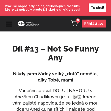
Vrací se naposledy. 10 nejoblíbenějších tréninků,
To chci!
které už nejsou v prodeji. Získej je s 30% slevou!
0
Přihlásit se
Díl #13 – Not So Funny
Dárkový voucher - 500
Any
500
Kč
+
PŘIDAT
Nikdy jsem žádný velký „dolů“ neměla,
Meditace pro tělo
díky Tobě, mami
350
Kč
+
PŘIDAT
Vánoční speciál DOLU | NAHORU s
Večerní meditace
Anežkou Chudlíkovou je tu! 🙌🏻Jméno
350
Kč
+
PŘIDAT
vám zajisté napovídá, že se jedná o mou
Zkouška vztahem
dceru Anežku, na sítích ji najdete pod